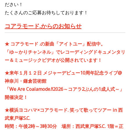
ださい！
たくさんのご応募お待ちしております！
コアラモード.からのお知らせ
★ コアラモード
.
の新曲「アイトユー」配信中。
「ゆ～かりチャンネル」でレコーディングドキュメンタリ
ー＆
ミュージックビデオが公開されています！
★来年１月１２日 メジャーデビュー
10
周年記念ライブ
@
神奈川・鎌倉芸術館
「
We Are Coalamode.!!2026
～コアラ
2
ぶんの
1
成人式～」
開催決定！
★
横浜ヨコハマ×コアラモード. 笑って歌ってツアー in 西
武東戸塚S.C.
時間：午後2時～3時30分 場所：西武東戸塚S.C. 1階＝正