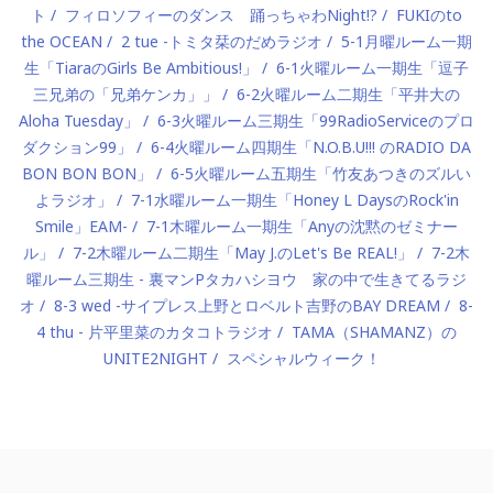
ト
フィロソフィーのダンス 踊っちゃわNight!?
FUKIのto
the OCEAN
2 tue -トミタ栞のだめラジオ
5-1月曜ルーム一期
生「TiaraのGirls Be Ambitious!」
6-1火曜ルーム一期生「逗子
三兄弟の「兄弟ケンカ」」
6-2火曜ルーム二期生「平井大の
Aloha Tuesday」
6-3火曜ルーム三期生「99RadioServiceのプロ
ダクション99」
6-4火曜ルーム四期生「N.O.B.U!!! のRADIO DA
BON BON BON」
6-5火曜ルーム五期生「竹友あつきのズルい
よラジオ」
7-1水曜ルーム一期生「Honey L DaysのRock'in
Smile」EAM-
7-1木曜ルーム一期生「Anyの沈黙のゼミナー
ル」
7-2木曜ルーム二期生「May J.のLet's Be REAL!」
7-2木
曜ルーム三期生 - 裏マンPタカハシヨウ 家の中で生きてるラジ
オ
8-3 wed -サイプレス上野とロベルト吉野のBAY DREAM
8-
4 thu - 片平里菜のカタコトラジオ
TAMA（SHAMANZ）の
UNITE2NIGHT
スペシャルウィーク！