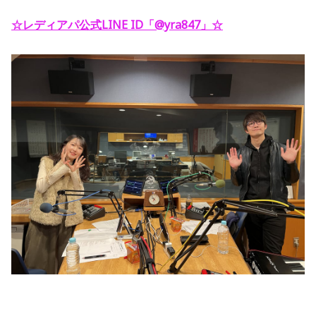
☆レディアパ公式LINE ID「@yra847」
☆