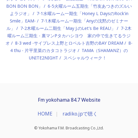
BON BON BON」
6-5火曜ルーム五期生「竹友あつきのズルい
よラジオ」
7-1水曜ルーム一期生「Honey L DaysのRock'in
Smile」EAM-
7-1木曜ルーム一期生「Anyの沈黙のゼミナー
ル」
7-2木曜ルーム二期生「May J.のLet's Be REAL!」
7-2木
曜ルーム三期生 - 裏マンPタカハシヨウ 家の中で生きてるラジ
オ
8-3 wed -サイプレス上野とロベルト吉野のBAY DREAM
8-
4 thu - 片平里菜のカタコトラジオ
TAMA（SHAMANZ）の
UNITE2NIGHT
スペシャルウィーク！
Fm yokohama 84.7 Website
HOME
radiko.jpで聴く
© Yokohama F.M. Broadcasting Co.,Ltd.