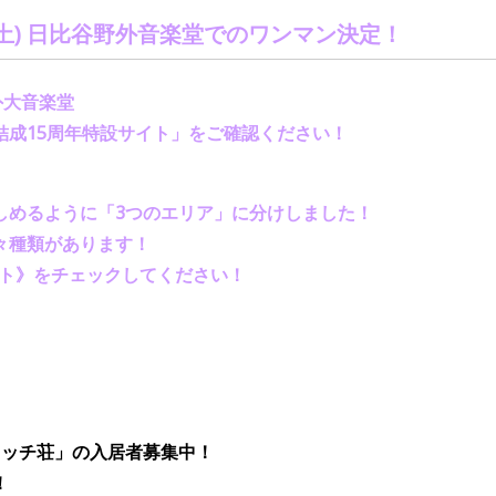
土
)
日比谷野外音楽堂でのワンマン決定！
外大音楽堂
結成
15
周年特設サイト」をご確認ください！
しめるように「
3
つのエリア」に分けしました！
々種類があります！
イト》をチェックしてください！
ワッチ荘」の
入居者募集中
！
！