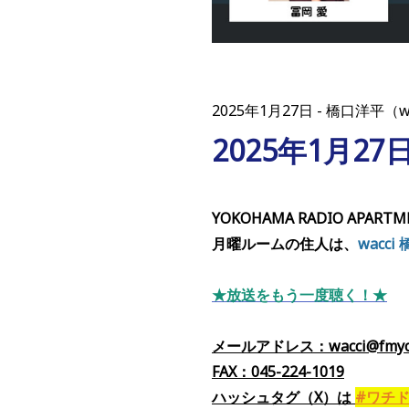
2025年1月27日
橋口洋平（w
2025年1月2
YOKOHAMA RADIO APARTM
月曜ルームの住人は、
wacc
★放送をもう一度聴く！★
メールアドレス：wacci@fmyok
FAX：045-224-1019
ハッシュタグ（X）
は
#ワチ