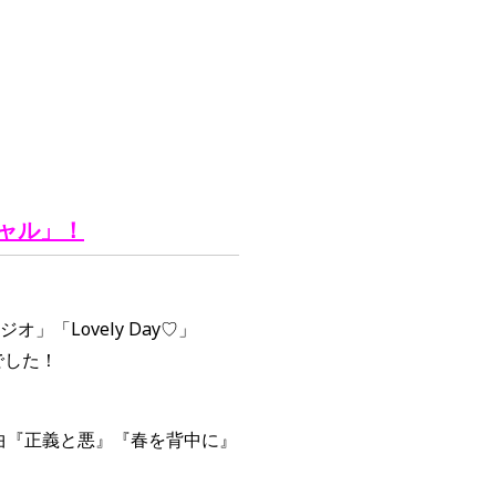
シャル」
！
」「Lovely Day♡」
アでした！
曲『正義と悪』『春を背中に』