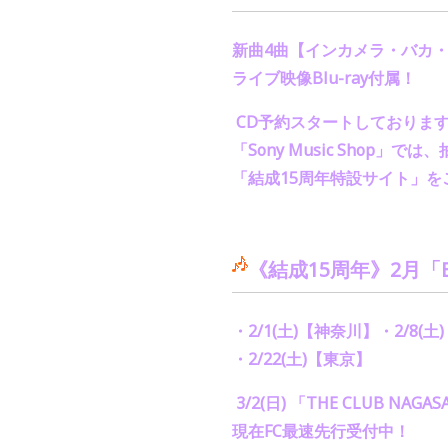
新曲
4
曲【インカメラ・バカ
ライブ映像
Blu-ray
付属！
CD
予約スタートしておりま
「
Sony Music Shop
」では、
「結成
15
周年特設サイト」を
《結成
15
周年》
2
月「
・
2/1(
土
)
【神奈川】・
2/8(
土
)
・
2/22(
土
)
【東京】
3/2(
日
)
「
THE CLUB NAGASA
現在
FC
最速先行受付中！