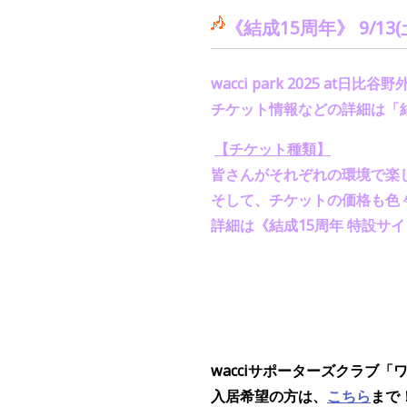
《結成
15
周年》
9/13(
wacci park 2025 at
日比谷野
チケット情報などの詳細は「
【チケット種類】
皆さんがそれぞれの環境で楽
そして、チケットの価格も色
詳細は《結成
15
周年 特設サ
wacciサポーターズクラブ「
入居希望の方は、
こちら
まで