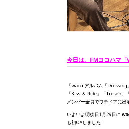
今日は、FMヨコハマ「
「wacci アルバム「Dres
「Kiss ＆ Ride」「Tre
メンバー全員でワチドアに出演
いよいよ明後日1月29日に
wa
も初OAしました！