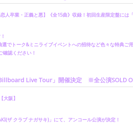
・恋人卒業・正義と悪】《全
15
曲》収録！
初回生産限定盤には
す！
抽選でトーク
&
ミニライブイベントへの招待など
色々な特典ご
ご確認ください！
Billboard Live Tour
」開催決定 ※全公演
SOLD 
【大阪】
KI(
ザ クラブ ナガサキ
)
」にて、アンコール公演が決定！