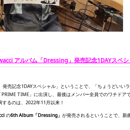
wacci アルバム「Dressing」発売記念1DAYスペ
sing」発売記念1DAYスペシャル」ということで、「ちょうどいいラジオ
sen」「PRIME TIME」に出演し、最後はメンバー全員でのワチド
するのは、2022年11月以来！
cci
の
6th Album「Dressing」
が発売されるということで、
新