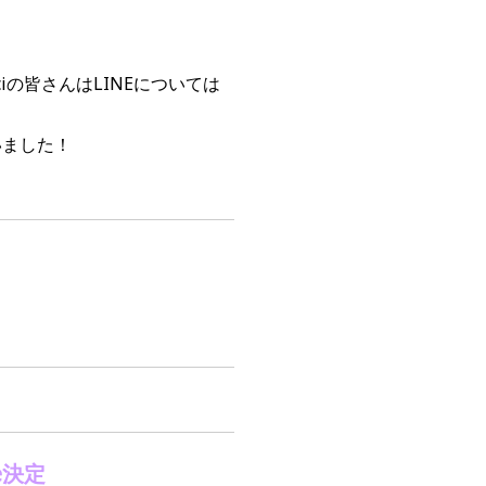
iの皆さんはLINEについては
いました！
e
決定