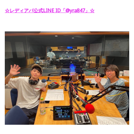
☆レディアパ公式LINE ID「@yra847」
☆