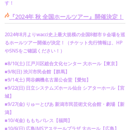
す
！
『
2024
年 秋 全国ホールツアー』開催決定！
2024
年
8
月より
wacci
史上最大規模の全国
8
都市９会場を巡
るホールツアー開催が決定！
（チケット先行情報は、
HP
や
SNS
をご確認ください！）
■
8/10(
土
)
江戸川区総合文化センター 大ホール【東京】
■
9/8(
日
)
渋川市民会館【群馬】
■
9/14(
土
)
岡谷鋼機名古屋公会堂【愛知】
■
9/22(
日
)
日立システムズホール仙台 シアターホール【宮
城】
■
9/27(
金
)
りゅーとぴあ 新潟市民芸術文化会館・劇場【新
潟】
■
10/4(
金
)
ももちパレス【福岡】
■
10/6(
日
)
広島
JMS
アステールプラザ 大ホール【広島】