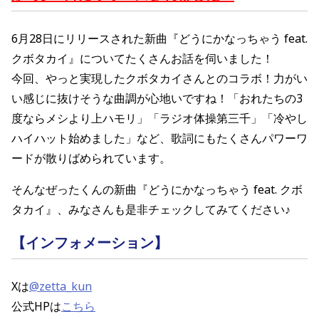
6月28日にリリースされた新曲『どうにかなっちゃう
feat.
クボタカイ
』についてたくさんお話を伺いました！
今回、やっと実現したクボタカイさんとのコラボ！力がい
い感じに抜けそうな曲調が心地いですね！「
おれたちの
3
度ならメシより上ハモリ」「ラジオ体操第三千」「
冷やし
ハイハット始めました」など、
歌詞にもたくさんパワーワ
ードが散りばめられています。
そんなぜったくんの
新曲『どうにかなっちゃう
feat.
クボ
タカイ
』
、
みなさんも是非チェックしてみてください♪
【インフォメーション】
Xは
@zetta_kun
公式HP
は
こちら