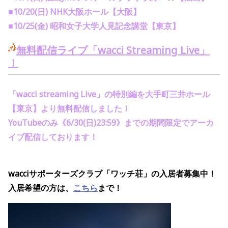
■
10/20(
日
) NHK
大阪ホール【大阪】
■
10/25(
金
)
昭和女子大学人見記念講堂【東京】
無料配信ライブ「
wacci Streaming Live
」
！
「
wacci streaming Live
」の特別編を
大手町三井ホール
【東京】より無料配信しました！
YouTube
のみ《
6/30(
日
)23:59
》までの期間限定でアーカ
イブ配信しております！
wacciサポーターズクラブ「ワッチ荘」の
入居者募集中
！
入居希望の方は、
こちら
まで！