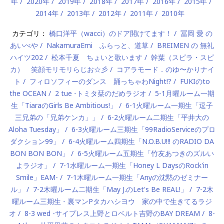
年
2020年
2019年
2018年
2017年
2016年
2015年
2014年
2013年
2012年
2011年
2010年
カテゴリ：
橋口洋平（wacci）のドア開けてます！
冨岡 愛 の
あいべや
NakamuraEmi ふらっと、道草
BREIMEN の 無礼
ハイツ202
松本千夏 ちょいと歌います
幹葉（スピラ・スピ
カ） 笑顔モリモリらじお☆彡
コアラモード．のゆ〜かりナイ
ト
フィロソフィーのダンス 踊っちゃわNight!?
FUKIのto
the OCEAN
2 tue -トミタ栞のだめラジオ
5-1月曜ルーム一期
生「TiaraのGirls Be Ambitious!」
6-1火曜ルーム一期生「逗子
三兄弟の「兄弟ケンカ」」
6-2火曜ルーム二期生「平井大の
Aloha Tuesday」
6-3火曜ルーム三期生「99RadioServiceのプロ
ダクション99」
6-4火曜ルーム四期生「N.O.B.U!!! のRADIO DA
BON BON BON」
6-5火曜ルーム五期生「竹友あつきのズルい
よラジオ」
7-1水曜ルーム一期生「Honey L DaysのRock'in
Smile」EAM-
7-1木曜ルーム一期生「Anyの沈黙のゼミナー
ル」
7-2木曜ルーム二期生「May J.のLet's Be REAL!」
7-2木
曜ルーム三期生 - 裏マンPタカハシヨウ 家の中で生きてるラジ
オ
8-3 wed -サイプレス上野とロベルト吉野のBAY DREAM
8-