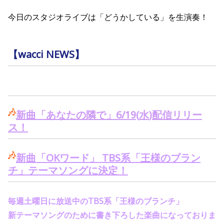
今日のスタジオライブは「どうかしている」を生演奏！
【wacci NEWS】
新曲「あなたの隣で」
6/19(
水
)
配信リリー
ス！
新曲「
OK
ワード」
TBS
系「王様のブラン
チ」テーマソングに決定！
毎週土曜日に放送中の
TBS
系「王様のブランチ」
新テーマソングのために書き下ろした楽曲になっておりま