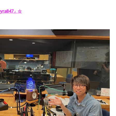
ra847」
☆