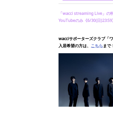
「
wacci streaming Live
」の
YouTube
のみ《
6/30(
日
)23:59
wacciサポーターズクラブ「
入居希望の方は、
こちら
まで