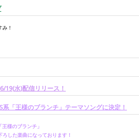
ブ
すみ！
6/19(
水
)
配信リリース！
S
系「王様のブランチ」テーマソングに決定！
「王様のブランチ」
下ろした楽曲になっております
！