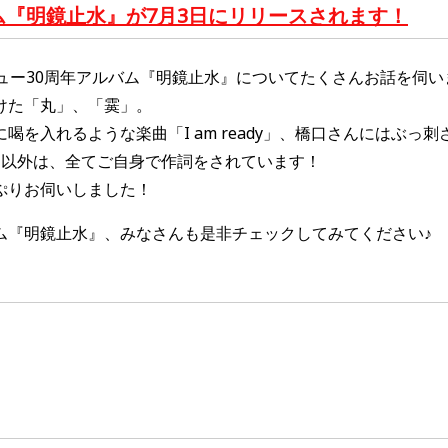
ム『明鏡止水
』が7月3日に
リリースされます！
ュー30周年アルバム『明鏡止水
』についてたくさんお話を伺い
けた「丸」、「霙」。
喝を入れるような楽曲「I am ready」、橋口さんにはぶっ
曲以外は、全てご自身で作詞をされています！
ぷりお伺いしました！
ム
『
明鏡止水
』
、
みなさんも是非チェックしてみてください♪
】