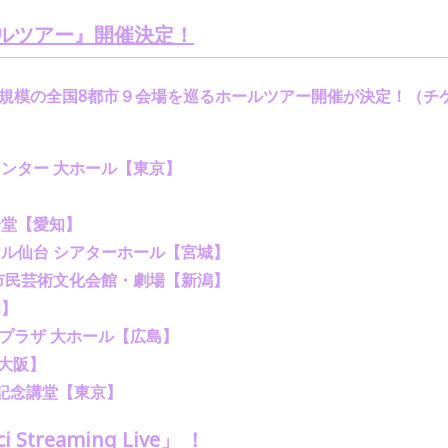
ールツアー』開催決定！
規模の全国
8
都市９会場を巡るホールツアー開催が決定！
（チ
ンター 大ホール【東京】
馬】
会堂【愛知】
ル仙台 シアターホール【宮城】
潟市民芸術文化会館・劇場【新潟】
岡】
プラザ 大ホール【広島】
大阪】
記念講堂【東京】
i Streaming Live
」 ！