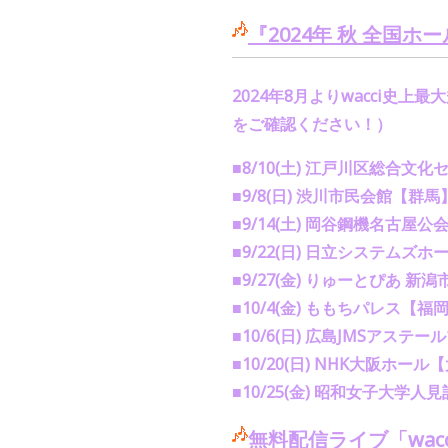
『
2024
年 秋 全国ホ
2024
年
8
月より
wacci
史上最大
をご確認ください！）
■
8/10(
土
)
江戸川区総合文化セ
■
9/8(
日
)
渋川市民会館【群
■
9/14(
土
)
岡谷鋼機名古屋公
■
9/22(
日
)
日立システムズホー
■
9/27(
金
)
りゅーとぴあ 新
■
10/4(
金
)
ももちパレス【福
■
10/6(
日
)
広島
JMS
アステール
■
10/20(
日
) NHK
大阪ホール【
■
10/25(
金
)
昭和女子大学人見
無料配信ライブ「
wacc