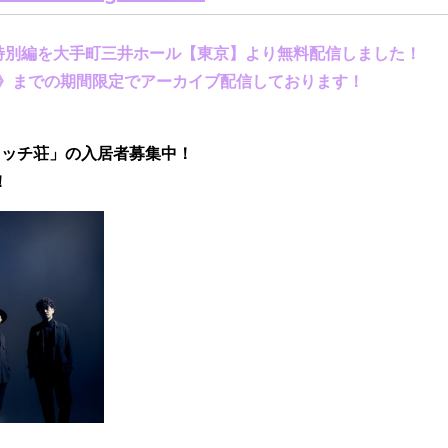
特別編を
大手町三井ホール【東京】より無料配信しました！
》までの期間限定でアーカイブ配信しております！
ワッチ荘」の
入居者募集中
！
！