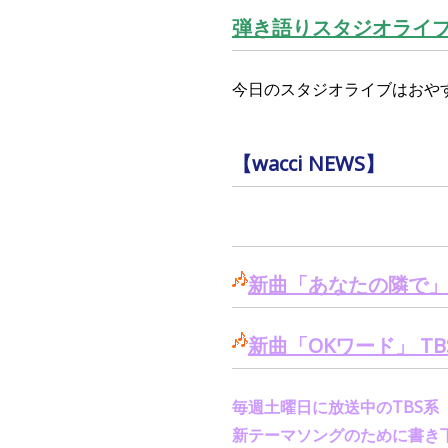
弾き語りスタジオライ
今日のスタジオライブはおや
【wacci NEWS】
新曲「あなたの隣で」
新曲「
OK
ワード」
TB
毎週土曜日に放送中の
TBS
系
新テーマソングのために書き