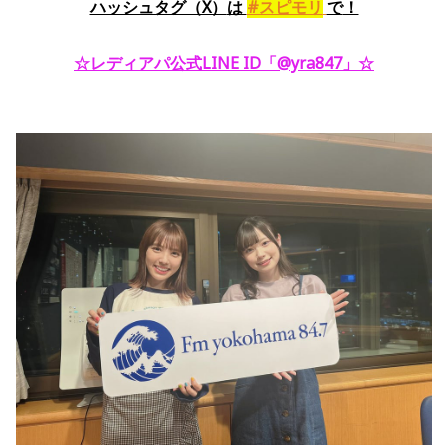
ハッシュタグ（X）
は
#スピモリ
で
！
☆レディアパ公式LINE ID「@yra847」
☆