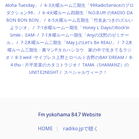
Aloha Tuesday」
6-3火曜ルーム三期生「99RadioServiceのプロ
ダクション99」
6-4火曜ルーム四期生「N.O.B.U!!! のRADIO DA
BON BON BON」
6-5火曜ルーム五期生「竹友あつきのズルい
よラジオ」
7-1水曜ルーム一期生「Honey L DaysのRock'in
Smile」EAM-
7-1木曜ルーム一期生「Anyの沈黙のゼミナー
ル」
7-2木曜ルーム二期生「May J.のLet's Be REAL!」
7-2木
曜ルーム三期生 - 裏マンPタカハシヨウ 家の中で生きてるラジ
オ
8-3 wed -サイプレス上野とロベルト吉野のBAY DREAM
8-
4 thu - 片平里菜のカタコトラジオ
TAMA（SHAMANZ）の
UNITE2NIGHT
スペシャルウィーク！
Fm yokohama 84.7 Website
HOME
radiko.jpで聴く