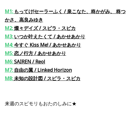
M1:
もってけ!セーラーふく / 泉こなた、柊かがみ、 柊つ
かさ、高良みゆき
M2:
燦々デイズ
/
スピラ・スピカ
M3:
いつか叶えたくて / あかせあかり
M4:
今すぐ Kiss Me! / あかせあかり
M5:
恋ノ行方 / あかせあかり
M6:
SAIREN / Reol
M7:
自由の翼 / Linked Horizon
M8:
未知の設計図 / スピラ・スピカ
来週のスピモリもおたのしみに★