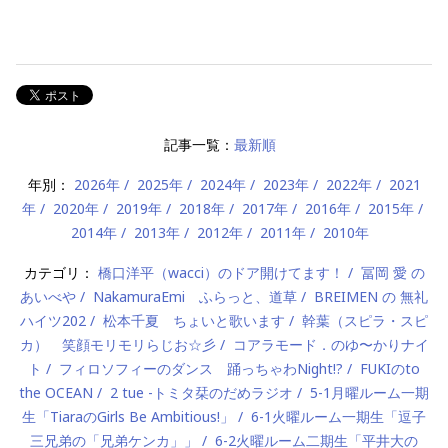
記事一覧：
最新順
年別：
2026年
2025年
2024年
2023年
2022年
2021
年
2020年
2019年
2018年
2017年
2016年
2015年
2014年
2013年
2012年
2011年
2010年
カテゴリ：
橋口洋平（wacci）のドア開けてます！
冨岡 愛 の
あいべや
NakamuraEmi ふらっと、道草
BREIMEN の 無礼
ハイツ202
松本千夏 ちょいと歌います
幹葉（スピラ・スピ
カ） 笑顔モリモリらじお☆彡
コアラモード．のゆ〜かりナイ
ト
フィロソフィーのダンス 踊っちゃわNight!?
FUKIのto
the OCEAN
2 tue -トミタ栞のだめラジオ
5-1月曜ルーム一期
生「TiaraのGirls Be Ambitious!」
6-1火曜ルーム一期生「逗子
三兄弟の「兄弟ケンカ」」
6-2火曜ルーム二期生「平井大の