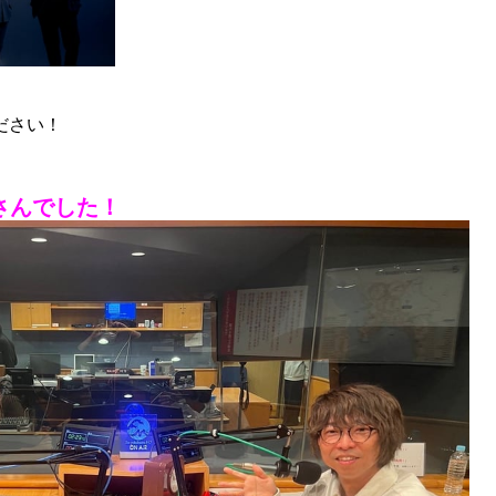
ださい！
さん
でした
！