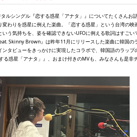
ジタルシングル『
恋する惑星「アナタ」
』についてたくさんお
り変わりを惑星に例えた楽曲。「恋する惑星」という台湾の映
という気持ちを、姿を確認できないUFOに例える歌詞はすごい
ve feat. Skinny Brown』は昨年11月にリリースした楽曲に韓国の
インタビューをきっかけに実現したコラボで、韓国語のラップ
する惑星「アナタ」
』
、おまけ付きのMVも、
みなさんも是非