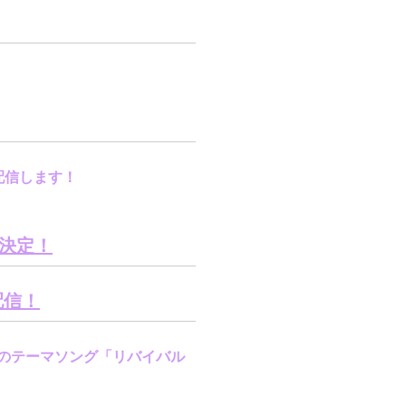
配信します！
決定！
配信！
のテーマソング「リバイバル