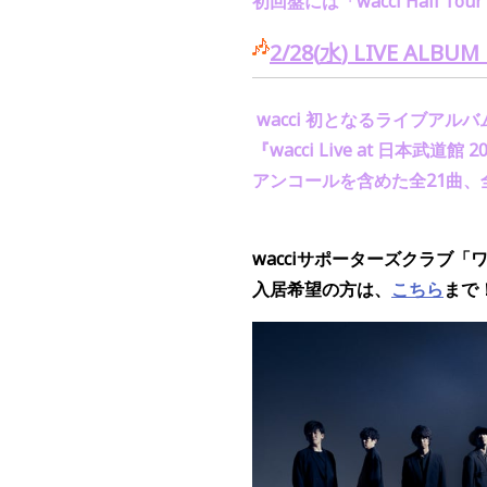
初回盤には「
wacci Hall Tour
2/28(
水
) LIVE ALBUM
wacci
初となるライブアルバ
『
wacci Live at
日本武道館
20
アンコールを含めた全
21
曲、
wacciサポーターズクラブ「
入居希望の方は、
こちら
まで