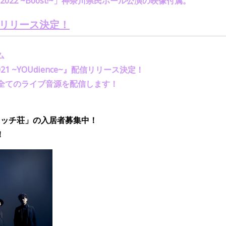
 2022 ~Boost!~
」神奈川県民ホール公演の映像付属。
リリース決定
！
ム
21 ~YOUdience~
』配信リリース決定！
全てのライブ音源を配信します！
ワッチ荘」の
入居者募集中
！
！