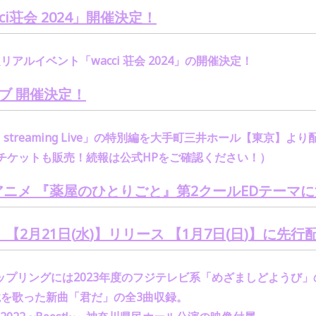
ci
荘会
2024
」開催決定！
定リアルイベント「
wacci
荘会
2024
」の開催決定！
ブ 開催決定！
 streaming Live
」の特別編を
大手町三井ホール【東京】より
チケットも販売！続報は公式
HP
をご確認ください！）
アニメ 『薬屋のひとりごと』第
2
クール
ED
テーマに
」【
2
月
21
日
(
水
)
】リリース 【
1
月
7
日
(
日
)
】に先行
ップリングには
2023
年度のフジテレビ系「めざましどようび」
境を歌った新曲「君だ」の全
3
曲収録。