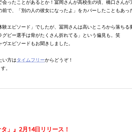
で会ったことがあるとか！冨岡さんが高校生の頃、橋口さんが
の前で、「別の人の彼女になったよ」をカバーしたこともあっ
体験エピソード」でしたが、冨岡さんは高いところから落ちる
ラグビー選手は骨がたくさん折れてる」という偏見も。笑
ャヴエピソードもお聞きしました。
たい方は
タイムフリー
からどうぞ！
ます。
】
ナタ」
』2月14日リリース
！