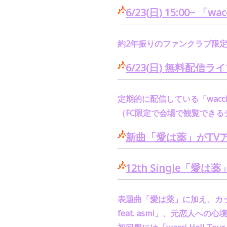
6/23(
日
) 15:00~
「
wac
約
2
年振りのファンクラブ限
6/23(
日
)
無料配信ライ
定期的に配信している「
wacci
（
FC
限定で会場で観覧できる
新曲「愛は薬」が
TV
12th Single
「愛は薬
表題曲「愛は薬」に加え、カ
feat. asmi
」、
元恋人への心