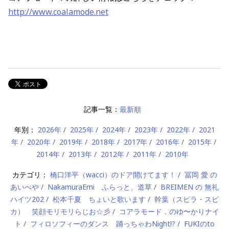
http://www.coalamode.net
記事一覧：
最新順
年別：
2026年
2025年
2024年
2023年
2022年
2021
年
2020年
2019年
2018年
2017年
2016年
2015年
2014年
2013年
2012年
2011年
2010年
カテゴリ：
橋口洋平（wacci）のドア開けてます！
冨岡 愛 の
あいべや
NakamuraEmi ふらっと、道草
BREIMEN の 無礼
ハイツ202
松本千夏 ちょいと歌います
幹葉（スピラ・スピ
カ） 笑顔モリモリらじお☆彡
コアラモード．のゆ〜かりナイ
ト
フィロソフィーのダンス 踊っちゃわNight!?
FUKIのto