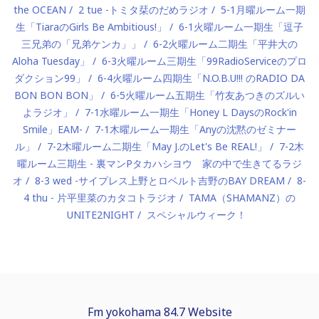
the OCEAN
2 tue -トミタ栞のだめラジオ
5-1月曜ルーム一期
生「TiaraのGirls Be Ambitious!」
6-1火曜ルーム一期生「逗子
三兄弟の「兄弟ケンカ」」
6-2火曜ルーム二期生「平井大の
Aloha Tuesday」
6-3火曜ルーム三期生「99RadioServiceのプロ
ダクション99」
6-4火曜ルーム四期生「N.O.B.U!!! のRADIO DA
BON BON BON」
6-5火曜ルーム五期生「竹友あつきのズルい
よラジオ」
7-1水曜ルーム一期生「Honey L DaysのRock'in
Smile」EAM-
7-1木曜ルーム一期生「Anyの沈黙のゼミナー
ル」
7-2木曜ルーム二期生「May J.のLet's Be REAL!」
7-2木
曜ルーム三期生 - 裏マンPタカハシヨウ 家の中で生きてるラジ
オ
8-3 wed -サイプレス上野とロベルト吉野のBAY DREAM
8-
4 thu - 片平里菜のカタコトラジオ
TAMA（SHAMANZ）の
UNITE2NIGHT
スペシャルウィーク！
Fm yokohama 84.7 Website