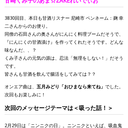
甘崎くみ子の
あま☆ZAKEれいでぃお
3830回目、
本日も甘酒リスナー
尼崎市 ペンネーム：麹 幸
二さんからのお便り。
同僚の石田さんの奥さんがにんにく料理ブームだそうで、
『にんにくの甘酒漬け』を作ってくれたそうです。どんな
味なんだ、、？
くみ子さんの元気の源は、忍法「無理をしない！」だそう
です。
皆さんも甘酒を飲んで腸活をしてみては？？
オンエア曲は、
五月みどり「おひまなら来てね」
でした。
次回もお楽しみに！
次回のメッセージテーマは
＜吸った話
！
＞
2月29
日は「ニンニクの日」。ニンニクといえば、吸血鬼