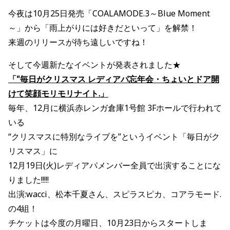
今夜は10
月
25
日発売「
COALAMODE.3
～
Blue Moment
～」から「雨上がりには好きだといって」を解禁！
来週のリリースが待ち遠しいですね！
そして今週新たなイベントが発表されました★
「
"
毎日がクリスマス レディアパ忘年会・ちょいとドア開
けて笑顔モリモリナイト
.
」
毎年、
12
月に横浜赤レンガ倉庫
1
号館
3F
ホールで行われて
いる
“クリスマスに特別なライブを”というイベント「毎日がク
リスマス」に
12
月
19
日
(
火
)
レディアパメンバー全員で出演することにな
りました
!!!!!
出演
:wacci
、松本千夏さん、スピラスピカ、コアラモード
.
の
4
組！
チケットは今度の月曜日、
10
月
23
日からスタートしま