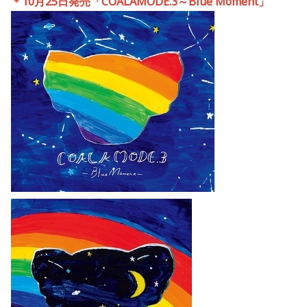
＊
10
月
25
日発売「
COALAMODE.3
～
Blue Moment
」