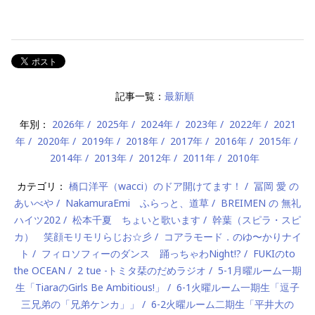
記事一覧：
最新順
年別：
2026年
2025年
2024年
2023年
2022年
2021
年
2020年
2019年
2018年
2017年
2016年
2015年
2014年
2013年
2012年
2011年
2010年
カテゴリ：
橋口洋平（wacci）のドア開けてます！
冨岡 愛 の
あいべや
NakamuraEmi ふらっと、道草
BREIMEN の 無礼
ハイツ202
松本千夏 ちょいと歌います
幹葉（スピラ・スピ
カ） 笑顔モリモリらじお☆彡
コアラモード．のゆ〜かりナイ
ト
フィロソフィーのダンス 踊っちゃわNight!?
FUKIのto
the OCEAN
2 tue -トミタ栞のだめラジオ
5-1月曜ルーム一期
生「TiaraのGirls Be Ambitious!」
6-1火曜ルーム一期生「逗子
三兄弟の「兄弟ケンカ」」
6-2火曜ルーム二期生「平井大の