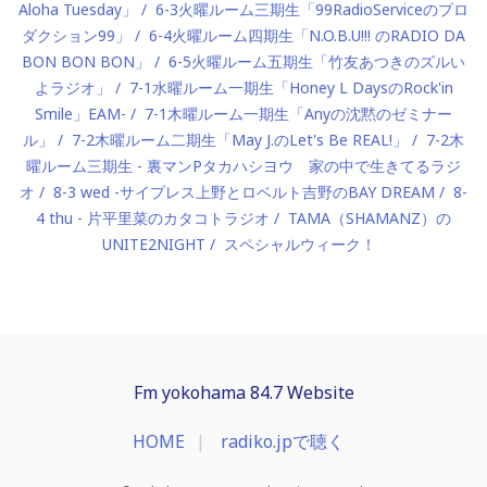
Aloha Tuesday」
6-3火曜ルーム三期生「99RadioServiceのプロ
ダクション99」
6-4火曜ルーム四期生「N.O.B.U!!! のRADIO DA
BON BON BON」
6-5火曜ルーム五期生「竹友あつきのズルい
よラジオ」
7-1水曜ルーム一期生「Honey L DaysのRock'in
Smile」EAM-
7-1木曜ルーム一期生「Anyの沈黙のゼミナー
ル」
7-2木曜ルーム二期生「May J.のLet's Be REAL!」
7-2木
曜ルーム三期生 - 裏マンPタカハシヨウ 家の中で生きてるラジ
オ
8-3 wed -サイプレス上野とロベルト吉野のBAY DREAM
8-
4 thu - 片平里菜のカタコトラジオ
TAMA（SHAMANZ）の
UNITE2NIGHT
スペシャルウィーク！
Fm yokohama 84.7 Website
HOME
radiko.jpで聴く