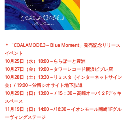
＊「COALAMODE.3～Blue Moment」発売記念リリース
イベント
10
月
25
日（水）
18:00
～ららぽーと豊洲
10
月
27
日（金）
19:00
～タワーレコード横浜ビブレ店
10
月
28
日（土）
13:30
～リミスタ（インターネットサイン
会）/
19:00
～汐留シオサイト地下歩道
10
月
29
日（日）
13:00
～
/ 15
：
30
～高崎オーパ ２
F
デッキ
スペース
11
月
19
日（日）
14:00
～
/16:30
～イオンモール岡崎
1F
グル
ーヴィングステージ