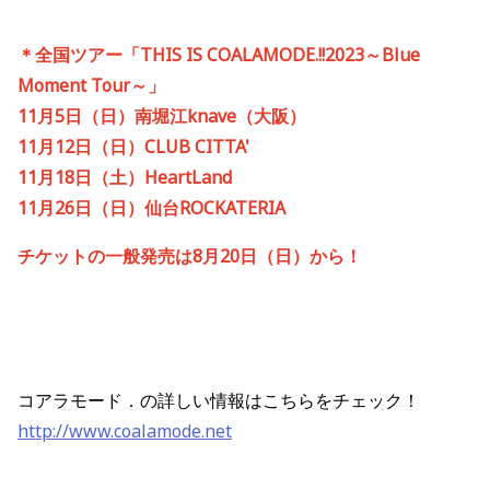
＊全国ツアー「
THIS IS COALAMODE.!!2023
～
Blue
Moment Tour
～」
11
月
5
日（日）南堀江
knave
（大阪）
11
月
12
日（日）
CLUB CITTA'
11
月
18
日（土）
HeartLand
11
月
26
日（日）仙台
ROCKATERIA
チケットの一般発売は
8
月
20
日（日）から！
コアラモード．の詳しい情報はこちらをチェック！
http://www.coalamode.net