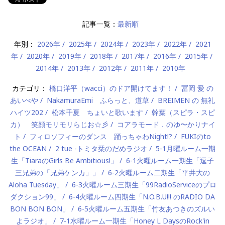
記事一覧：
最新順
年別：
2026年
2025年
2024年
2023年
2022年
2021
年
2020年
2019年
2018年
2017年
2016年
2015年
2014年
2013年
2012年
2011年
2010年
カテゴリ：
橋口洋平（wacci）のドア開けてます！
冨岡 愛 の
あいべや
NakamuraEmi ふらっと、道草
BREIMEN の 無礼
ハイツ202
松本千夏 ちょいと歌います
幹葉（スピラ・スピ
カ） 笑顔モリモリらじお☆彡
コアラモード．のゆ〜かりナイ
ト
フィロソフィーのダンス 踊っちゃわNight!?
FUKIのto
the OCEAN
2 tue -トミタ栞のだめラジオ
5-1月曜ルーム一期
生「TiaraのGirls Be Ambitious!」
6-1火曜ルーム一期生「逗子
三兄弟の「兄弟ケンカ」」
6-2火曜ルーム二期生「平井大の
Aloha Tuesday」
6-3火曜ルーム三期生「99RadioServiceのプロ
ダクション99」
6-4火曜ルーム四期生「N.O.B.U!!! のRADIO DA
BON BON BON」
6-5火曜ルーム五期生「竹友あつきのズルい
よラジオ」
7-1水曜ルーム一期生「Honey L DaysのRock'in