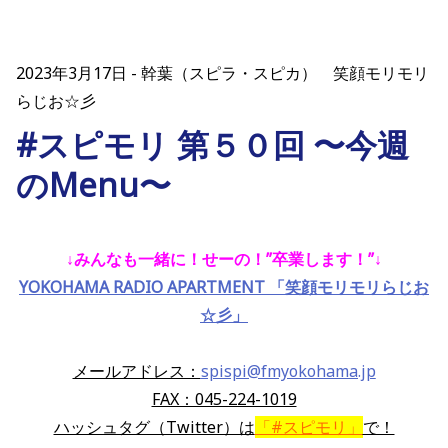
2023年3月17日
幹葉（スピラ・スピカ） 笑顔モリモリ
らじお☆彡
#スピモリ 第５０回 〜今週
のMenu〜
↓みんなも一緒に！せーの！”卒業します！”
↓
YOKOHAMA RADIO APARTMENT 「笑顔モリモリらじお
☆彡」
メールアドレス：
spispi@fmyokohama.jp
FAX：045-224-1019
ハッシュタグ（Twitter）は
「#スピモリ」
で！