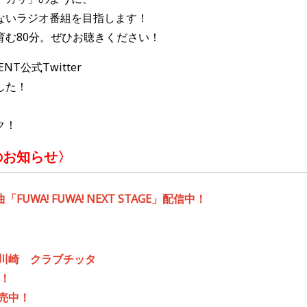
ないラジオ番組を目指します！
育む80分。ぜひお聴きください！
ENT公式Twitter
した！
ク！
のお知らせ〉
曲「
FUWA! FUWA! NEXT STAGE
」配信中！
川崎 クラブチッタ
！
売中！