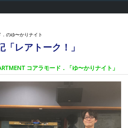
ド．のゆ〜かりナイト
後記「レアトーク！」
 APARTMENT コアラモード．「ゆ〜かりナイト」