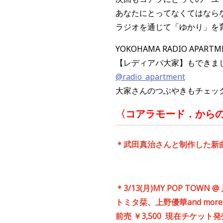
あなたにとってなくてはなら
ラジオを通じて「ゆかり」を
YOKOHAMA RADIO APARTM
【レディアパ大家】もできま
@radio_apartment
大家さんのつぶやきもチェッ
〈コアラモード．から
＊武田真治さんと制作した新
＊
3/13(
月
)
MY POP TOWN @
トミタ栞、上野優華
and more
前売 ￥
3,500
現在チケット発