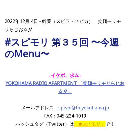
2022年12月 4日
幹葉（スピラ・スピカ） 笑顔モリモ
リらじお☆彡
#スピモリ 第３５回 〜今週
のMenu〜
↓イケボ、求ム
↓
YOKOHAMA RADIO APARTMENT 「笑顔モリモリらじお
☆彡」
メールアドレス：
spispi@fmyokohama.jp
FAX：045-224-1019
ハッシュタグ（Twitter）は
「#スピモリ」
で！