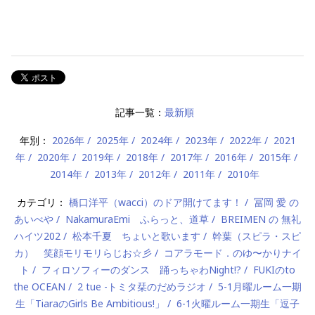
記事一覧：
最新順
年別：
2026年
2025年
2024年
2023年
2022年
2021
年
2020年
2019年
2018年
2017年
2016年
2015年
2014年
2013年
2012年
2011年
2010年
カテゴリ：
橋口洋平（wacci）のドア開けてます！
冨岡 愛 の
あいべや
NakamuraEmi ふらっと、道草
BREIMEN の 無礼
ハイツ202
松本千夏 ちょいと歌います
幹葉（スピラ・スピ
カ） 笑顔モリモリらじお☆彡
コアラモード．のゆ〜かりナイ
ト
フィロソフィーのダンス 踊っちゃわNight!?
FUKIのto
the OCEAN
2 tue -トミタ栞のだめラジオ
5-1月曜ルーム一期
生「TiaraのGirls Be Ambitious!」
6-1火曜ルーム一期生「逗子