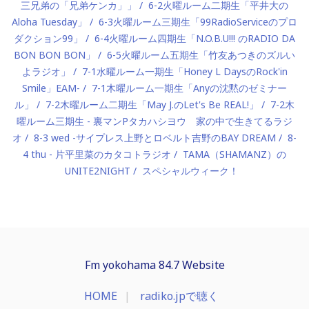
三兄弟の「兄弟ケンカ」」
6-2火曜ルーム二期生「平井大の
Aloha Tuesday」
6-3火曜ルーム三期生「99RadioServiceのプロ
ダクション99」
6-4火曜ルーム四期生「N.O.B.U!!! のRADIO DA
BON BON BON」
6-5火曜ルーム五期生「竹友あつきのズルい
よラジオ」
7-1水曜ルーム一期生「Honey L DaysのRock'in
Smile」EAM-
7-1木曜ルーム一期生「Anyの沈黙のゼミナー
ル」
7-2木曜ルーム二期生「May J.のLet's Be REAL!」
7-2木
曜ルーム三期生 - 裏マンPタカハシヨウ 家の中で生きてるラジ
オ
8-3 wed -サイプレス上野とロベルト吉野のBAY DREAM
8-
4 thu - 片平里菜のカタコトラジオ
TAMA（SHAMANZ）の
UNITE2NIGHT
スペシャルウィーク！
Fm yokohama 84.7 Website
HOME
radiko.jpで聴く