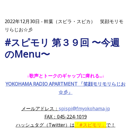
2022年12月30日
幹葉（スピラ・スピカ） 笑顔モリモ
リらじお☆彡
#スピモリ 第３９回 〜今週
のMenu〜
↓歌声とトークのギャップに痺れる...
↓
YOKOHAMA RADIO APARTMENT 「笑顔モリモリらじお
☆彡」
メールアドレス：
spispi@fmyokohama.jp
FAX：045-224-1019
ハッシュタグ（Twitter）は
「#スピモリ」
で！