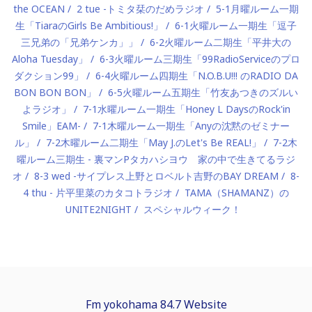
the OCEAN
2 tue -トミタ栞のだめラジオ
5-1月曜ルーム一期
生「TiaraのGirls Be Ambitious!」
6-1火曜ルーム一期生「逗子
三兄弟の「兄弟ケンカ」」
6-2火曜ルーム二期生「平井大の
Aloha Tuesday」
6-3火曜ルーム三期生「99RadioServiceのプロ
ダクション99」
6-4火曜ルーム四期生「N.O.B.U!!! のRADIO DA
BON BON BON」
6-5火曜ルーム五期生「竹友あつきのズルい
よラジオ」
7-1水曜ルーム一期生「Honey L DaysのRock'in
Smile」EAM-
7-1木曜ルーム一期生「Anyの沈黙のゼミナー
ル」
7-2木曜ルーム二期生「May J.のLet's Be REAL!」
7-2木
曜ルーム三期生 - 裏マンPタカハシヨウ 家の中で生きてるラジ
オ
8-3 wed -サイプレス上野とロベルト吉野のBAY DREAM
8-
4 thu - 片平里菜のカタコトラジオ
TAMA（SHAMANZ）の
UNITE2NIGHT
スペシャルウィーク！
Fm yokohama 84.7 Website