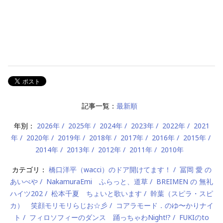
記事一覧：
最新順
年別：
2026年
2025年
2024年
2023年
2022年
2021
年
2020年
2019年
2018年
2017年
2016年
2015年
2014年
2013年
2012年
2011年
2010年
カテゴリ：
橋口洋平（wacci）のドア開けてます！
冨岡 愛 の
あいべや
NakamuraEmi ふらっと、道草
BREIMEN の 無礼
ハイツ202
松本千夏 ちょいと歌います
幹葉（スピラ・スピ
カ） 笑顔モリモリらじお☆彡
コアラモード．のゆ〜かりナイ
ト
フィロソフィーのダンス 踊っちゃわNight!?
FUKIのto