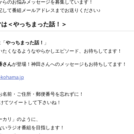
からのお悩みメッセージを募集しています！
記して番組メールアドレスまでお送りください♪
マは
＜やっちまった話！
＞
は「
やっちまった話！
」
いたくなるようなやらかしエピソード、お待ちしてます！
香さん
が登場！神田さんへのメッセージもお待ちしてます！
okohama.jp
お名前・ご住所・郵便番号を忘れずに！
をつけてツイートして下さいね！
ーカリ」のように、
ないラジオ番組を目指します！