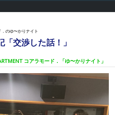
ド．のゆ〜かりナイト
後記「交渉した話！」
 APARTMENT コアラモード．「ゆ〜かりナイト」