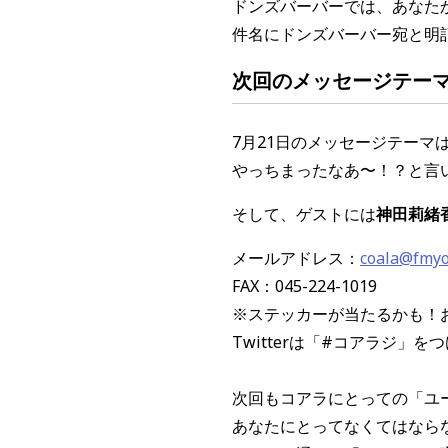
ドンズバーバー
では、あなた
件名にドンズバーバー宛と明
次回のメッセージテー
7
月
21
日のメッセージテーマ
やっちまったなあ〜！？と言
そして、ゲストには
神田莉緒
メールアドレス：
coala@fmy
FAX：045-224-1019
※ステッカーが当たるかも！
Twitterは「#コアラジ」
次回もコアラにとっての「ユ
あなたにとってなくてはなら