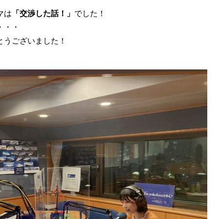
マは
「交渉した話！
」
でした！
・・・
とうございました！