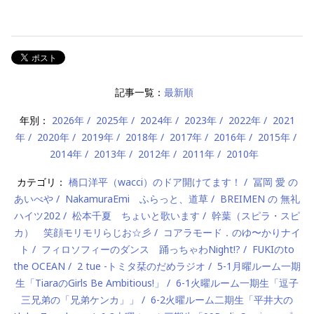
記事一覧：
最新順
年別：
2026年
2025年
2024年
2023年
2022年
2021
年
2020年
2019年
2018年
2017年
2016年
2015年
2014年
2013年
2012年
2011年
2010年
カテゴリ：
橋口洋平（wacci）のドア開けてます！
冨岡 愛 の
あいべや
NakamuraEmi ふらっと、道草
BREIMEN の 無礼
ハイツ202
松本千夏 ちょいと歌います
幹葉（スピラ・スピ
カ） 笑顔モリモリらじお☆彡
コアラモード．のゆ〜かりナイ
ト
フィロソフィーのダンス 踊っちゃわNight!?
FUKIのto
the OCEAN
2 tue -トミタ栞のだめラジオ
5-1月曜ルーム一期
生「TiaraのGirls Be Ambitious!」
6-1火曜ルーム一期生「逗子
三兄弟の「兄弟ケンカ」」
6-2火曜ルーム二期生「平井大の