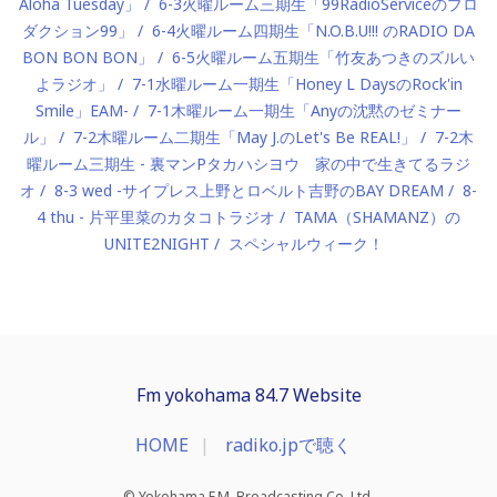
Aloha Tuesday」
6-3火曜ルーム三期生「99RadioServiceのプロ
ダクション99」
6-4火曜ルーム四期生「N.O.B.U!!! のRADIO DA
BON BON BON」
6-5火曜ルーム五期生「竹友あつきのズルい
よラジオ」
7-1水曜ルーム一期生「Honey L DaysのRock'in
Smile」EAM-
7-1木曜ルーム一期生「Anyの沈黙のゼミナー
ル」
7-2木曜ルーム二期生「May J.のLet's Be REAL!」
7-2木
曜ルーム三期生 - 裏マンPタカハシヨウ 家の中で生きてるラジ
オ
8-3 wed -サイプレス上野とロベルト吉野のBAY DREAM
8-
4 thu - 片平里菜のカタコトラジオ
TAMA（SHAMANZ）の
UNITE2NIGHT
スペシャルウィーク！
Fm yokohama 84.7 Website
HOME
radiko.jpで聴く
© Yokohama F.M. Broadcasting Co.,Ltd.