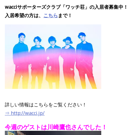
wacciサポーターズクラブ「ワッチ荘」の
入居者募集中
！
入居希望の方は、
こちら
まで！
詳しい情報はこちらをご覧ください！
⇒ http://wacci.jp/
今週のゲストは川崎鷹也さん
でした！