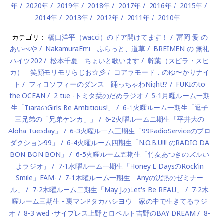
年
2020年
2019年
2018年
2017年
2016年
2015年
2014年
2013年
2012年
2011年
2010年
カテゴリ：
橋口洋平（wacci）のドア開けてます！
冨岡 愛 の
あいべや
NakamuraEmi ふらっと、道草
BREIMEN の 無礼
ハイツ202
松本千夏 ちょいと歌います
幹葉（スピラ・スピ
カ） 笑顔モリモリらじお☆彡
コアラモード．のゆ〜かりナイ
ト
フィロソフィーのダンス 踊っちゃわNight!?
FUKIのto
the OCEAN
2 tue -トミタ栞のだめラジオ
5-1月曜ルーム一期
生「TiaraのGirls Be Ambitious!」
6-1火曜ルーム一期生「逗子
三兄弟の「兄弟ケンカ」」
6-2火曜ルーム二期生「平井大の
Aloha Tuesday」
6-3火曜ルーム三期生「99RadioServiceのプロ
ダクション99」
6-4火曜ルーム四期生「N.O.B.U!!! のRADIO DA
BON BON BON」
6-5火曜ルーム五期生「竹友あつきのズルい
よラジオ」
7-1水曜ルーム一期生「Honey L DaysのRock'in
Smile」EAM-
7-1木曜ルーム一期生「Anyの沈黙のゼミナー
ル」
7-2木曜ルーム二期生「May J.のLet's Be REAL!」
7-2木
曜ルーム三期生 - 裏マンPタカハシヨウ 家の中で生きてるラジ
オ
8-3 wed -サイプレス上野とロベルト吉野のBAY DREAM
8-