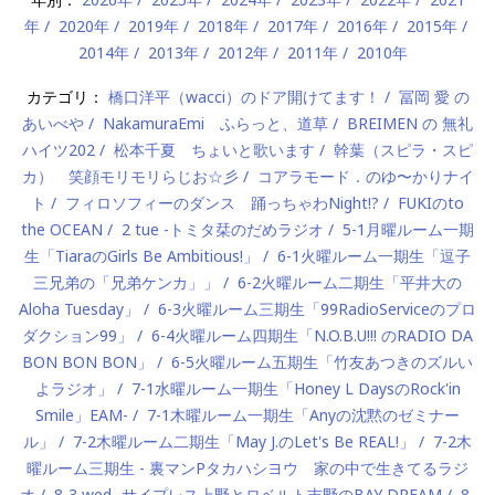
年
2020年
2019年
2018年
2017年
2016年
2015年
2014年
2013年
2012年
2011年
2010年
カテゴリ：
橋口洋平（wacci）のドア開けてます！
冨岡 愛 の
あいべや
NakamuraEmi ふらっと、道草
BREIMEN の 無礼
ハイツ202
松本千夏 ちょいと歌います
幹葉（スピラ・スピ
カ） 笑顔モリモリらじお☆彡
コアラモード．のゆ〜かりナイ
ト
フィロソフィーのダンス 踊っちゃわNight!?
FUKIのto
the OCEAN
2 tue -トミタ栞のだめラジオ
5-1月曜ルーム一期
生「TiaraのGirls Be Ambitious!」
6-1火曜ルーム一期生「逗子
三兄弟の「兄弟ケンカ」」
6-2火曜ルーム二期生「平井大の
Aloha Tuesday」
6-3火曜ルーム三期生「99RadioServiceのプロ
ダクション99」
6-4火曜ルーム四期生「N.O.B.U!!! のRADIO DA
BON BON BON」
6-5火曜ルーム五期生「竹友あつきのズルい
よラジオ」
7-1水曜ルーム一期生「Honey L DaysのRock'in
Smile」EAM-
7-1木曜ルーム一期生「Anyの沈黙のゼミナー
ル」
7-2木曜ルーム二期生「May J.のLet's Be REAL!」
7-2木
曜ルーム三期生 - 裏マンPタカハシヨウ 家の中で生きてるラジ
オ
8-3 wed -サイプレス上野とロベルト吉野のBAY DREAM
8-