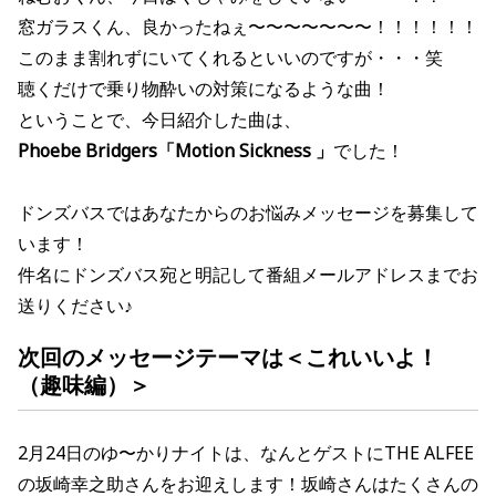
窓ガラスくん、良かったねぇ〜〜〜〜〜〜〜！！！！！！
このまま割れずにいてくれるといいのですが・・・笑
聴くだけで乗り物酔いの対策になるような曲
！
ということで、今日紹介した曲は、
Phoebe Bridgers「Motion Sickness 」
でした！
ドンズバスではあなたからのお悩みメッセージを募集して
います！
件名にドンズバス宛と明記して番組メールアドレスまでお
送りください♪
次回のメッセージテーマは
＜これいいよ！
（趣味編）
＞
2月24日のゆ〜かりナイトは、なんとゲストに
THE ALFEE
の
坂崎幸之助さんをお迎えします！
坂崎さんはたくさんの