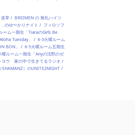
、道草
BREIMEN の 無礼ハイツ
ド．のゆ〜かりナイト
フィロソフ
ルーム一期生「TiaraのGirls Be
ha Tuesday」
6-3火曜ルーム
BON BON」
6-5火曜ルーム五期生
1木曜ルーム一期生「Anyの沈黙のゼ
カハシヨウ 家の中で生きてるラジオ
（SHAMANZ）のUNITE2NIGHT