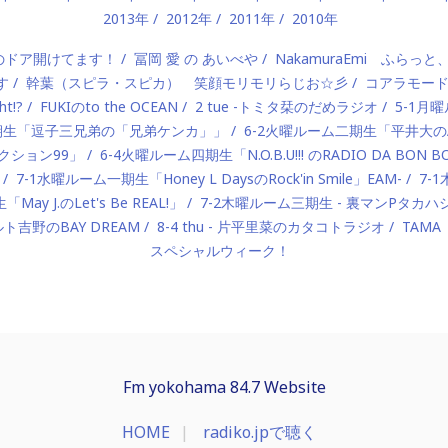
2013年
2012年
2011年
2010年
）のドア開けてます！
冨岡 愛 の あいべや
NakamuraEmi ふらっと
す
幹葉（スピラ・スピカ） 笑顔モリモリらじお☆彡
コアラモー
t!?
FUKIのto the OCEAN
2 tue -トミタ栞のだめラジオ
5-1月曜
一期生「逗子三兄弟の「兄弟ケンカ」」
6-2火曜ルーム二期生「平井大のAlo
ロダクション99」
6-4火曜ルーム四期生「N.O.B.U!!! のRADIO DA BON 
7-1水曜ルーム一期生「Honey L DaysのRock'in Smile」EAM-
7-
ay J.のLet's Be REAL!」
7-2木曜ルーム三期生 - 裏マンPタ
ルト吉野のBAY DREAM
8-4 thu - 片平里菜のカタコトラジオ
TAMA
スペシャルウィーク！
Fm yokohama 84.7 Website
HOME
radiko.jpで聴く