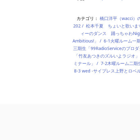
カテゴリ：
橋口洋平（wacci
202
松本千夏 ちょいと歌いま
ィーのダンス 踊っちゃわNigh
Ambitious!」
6-1火曜ルーム
三期生「99RadioServiceのプ
「竹友あつきのズルいよラジオ」
ミナール」
7-2木曜ルーム二期生「M
8-3 wed -サイプレス上野とロベ