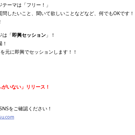
ジテーマは「フリー！」
質問したいこと、聞いて欲しいことなどなど、何でもOKです！
！
ジは「
即興セッション
」！
場！
ードを元に即興でセッションします！！
「ふがいない」リリース！
SNSをご確認ください！
su.com