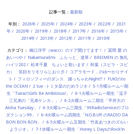
記事一覧：
最新順
年別：
2026年
2025年
2024年
2023年
2022年
2021
年
2020年
2019年
2018年
2017年
2016年
2015年
2014年
2013年
2012年
2011年
2010年
カテゴリ：
橋口洋平（wacci）のドア開けてます！
冨岡 愛 の
あいべや
NakamuraEmi ふらっと、道草
BREIMEN の 無礼
ハイツ202
松本千夏 ちょいと歌います
幹葉（スピラ・スピ
カ） 笑顔モリモリらじお☆彡
コアラモード．のゆ〜かりナイ
ト
フィロソフィーのダンス 踊っちゃわNight!?
FUKIのto
the OCEAN
2 tue -トミタ栞のだめラジオ
5-1月曜ルーム一期
生「TiaraのGirls Be Ambitious!」
6-1火曜ルーム一期生「逗子
三兄弟の「兄弟ケンカ」」
6-2火曜ルーム二期生「平井大の
Aloha Tuesday」
6-3火曜ルーム三期生「99RadioServiceのプロ
ダクション99」
6-4火曜ルーム四期生「N.O.B.U!!! のRADIO DA
BON BON BON」
6-5火曜ルーム五期生「竹友あつきのズルい
よラジオ」
7-1水曜ルーム一期生「Honey L DaysのRock'in