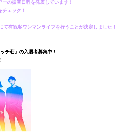
アーの振替日程を発表しています！
をチェック！
館にて有観客ワンマンライブを行うことが決定しました！
ワッチ荘」の
入居者募集中
！
！