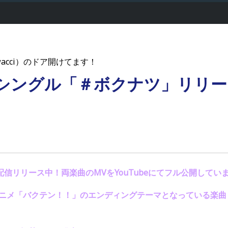
acci）のドア開けてます！
ルシングル「＃ボクナツ」リリ
配信リリース中！両楽曲の
MV
を
YouTube
にてフル公開してい
アニメ「バクテン！！」のエンディングテーマとなっている楽曲