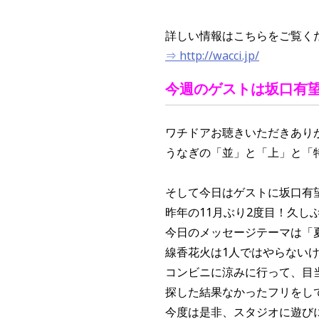
詳しい情報はこちらをご覧く
⇒ http://wacci.jp/
今週のゲストは坂口有
ワチドアお聴きいただきあり
うなぎの「並」と「上」と「
そして今日はゲストに坂口有
昨年の11月ぶり2度目！久し
今日のメッセージテーマは「
線香花火は1人ではやらない
コンビニに涼みに行って、目
探した結果なかったフリをし
今度は是非、スタジオに遊び