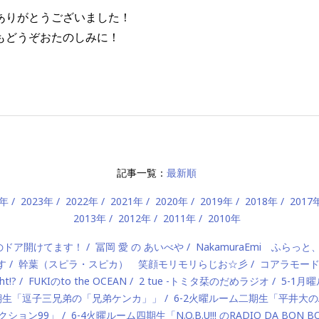
ありがとうございました！
もどうぞおたのしみに！
記事一覧：
最新順
4年
2023年
2022年
2021年
2020年
2019年
2018年
2017
2013年
2012年
2011年
2010年
）のドア開けてます！
冨岡 愛 の あいべや
NakamuraEmi ふらっと
す
幹葉（スピラ・スピカ） 笑顔モリモリらじお☆彡
コアラモー
t!?
FUKIのto the OCEAN
2 tue -トミタ栞のだめラジオ
5-1月曜
一期生「逗子三兄弟の「兄弟ケンカ」」
6-2火曜ルーム二期生「平井大のAlo
ロダクション99」
6-4火曜ルーム四期生「N.O.B.U!!! のRADIO DA BON 