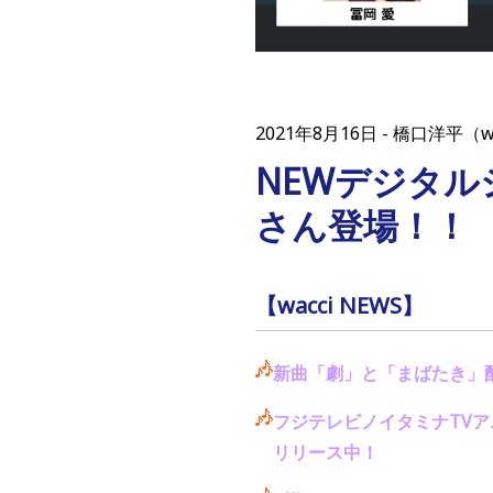
2021年8月16日
橋口洋平（w
NEWデジタ
さん登場！！
【wacci NEWS】
新曲「劇」と「まばたき」
フジテレビノイタミナTV
リリース中！