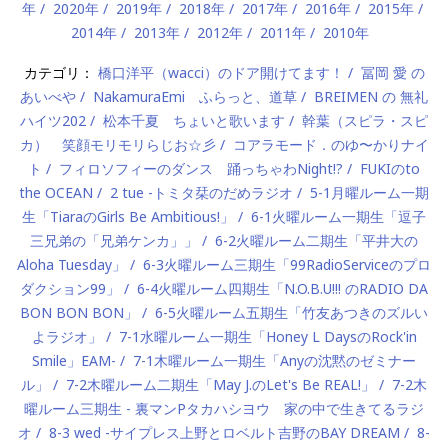
年
2020年
2019年
2018年
2017年
2016年
2015年
2014年
2013年
2012年
2011年
2010年
カテゴリ：
橋口洋平（wacci）のドア開けてます！
冨岡 愛 の
あいべや
NakamuraEmi ふらっと、道草
BREIMEN の 無礼
ハイツ202
松本千夏 ちょいと歌います
幹葉（スピラ・スピ
カ） 笑顔モリモリらじお☆彡
コアラモード．のゆ〜かりナイ
ト
フィロソフィーのダンス 踊っちゃわNight!?
FUKIのto
the OCEAN
2 tue -トミタ栞のだめラジオ
5-1月曜ルーム一期
生「TiaraのGirls Be Ambitious!」
6-1火曜ルーム一期生「逗子
三兄弟の「兄弟ケンカ」」
6-2火曜ルーム二期生「平井大の
Aloha Tuesday」
6-3火曜ルーム三期生「99RadioServiceのプロ
ダクション99」
6-4火曜ルーム四期生「N.O.B.U!!! のRADIO DA
BON BON BON」
6-5火曜ルーム五期生「竹友あつきのズルい
よラジオ」
7-1水曜ルーム一期生「Honey L DaysのRock'in
Smile」EAM-
7-1木曜ルーム一期生「Anyの沈黙のゼミナー
ル」
7-2木曜ルーム二期生「May J.のLet's Be REAL!」
7-2木
曜ルーム三期生 - 裏マンPタカハシヨウ 家の中で生きてるラジ
オ
8-3 wed -サイプレス上野とロベルト吉野のBAY DREAM
8-