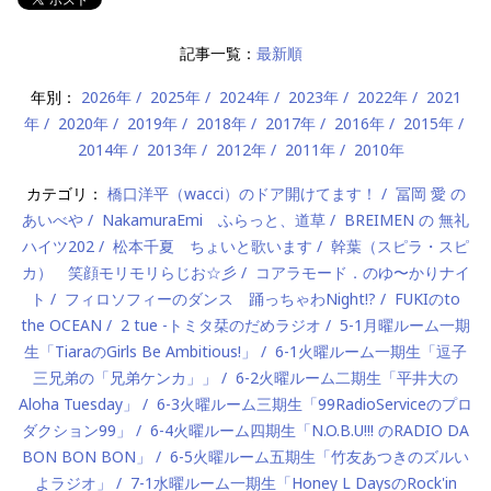
記事一覧：
最新順
年別：
2026年
2025年
2024年
2023年
2022年
2021
年
2020年
2019年
2018年
2017年
2016年
2015年
2014年
2013年
2012年
2011年
2010年
カテゴリ：
橋口洋平（wacci）のドア開けてます！
冨岡 愛 の
あいべや
NakamuraEmi ふらっと、道草
BREIMEN の 無礼
ハイツ202
松本千夏 ちょいと歌います
幹葉（スピラ・スピ
カ） 笑顔モリモリらじお☆彡
コアラモード．のゆ〜かりナイ
ト
フィロソフィーのダンス 踊っちゃわNight!?
FUKIのto
the OCEAN
2 tue -トミタ栞のだめラジオ
5-1月曜ルーム一期
生「TiaraのGirls Be Ambitious!」
6-1火曜ルーム一期生「逗子
三兄弟の「兄弟ケンカ」」
6-2火曜ルーム二期生「平井大の
Aloha Tuesday」
6-3火曜ルーム三期生「99RadioServiceのプロ
ダクション99」
6-4火曜ルーム四期生「N.O.B.U!!! のRADIO DA
BON BON BON」
6-5火曜ルーム五期生「竹友あつきのズルい
よラジオ」
7-1水曜ルーム一期生「Honey L DaysのRock'in