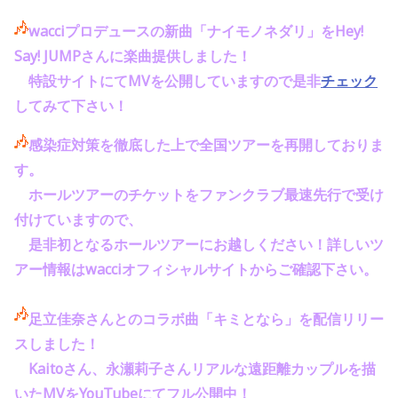
wacciプロデュースの新曲「ナイモノネダリ」を
Hey!
Say! JUMP
さんに楽曲提供しました！
特設サイトにてMVを公開していますので是非
チェック
してみて下さい！
感染症対策を徹底した上で全国ツアーを再開しておりま
す。
ホールツアーのチケットをファンクラブ最速先行で受け
付けていますので、
是非初となるホールツアーにお越しください！
詳しいツ
アー情報は
wacci
オフィシャルサイトからご確認下さい。
足立佳奈さんとのコラボ曲「キミとなら」を配信リリー
スしました！
Kaitoさん、永瀬莉子さんリアルな遠距離カップルを描
いたMVをYouTubeにてフル公開中！