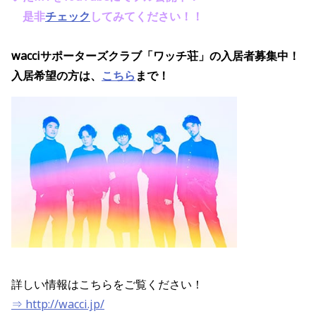
是非
チェック
してみて
ください！！
wacciサポーターズクラブ「ワッチ荘」の
入居者募集中
！
入居希望の方は、
こちら
まで！
詳しい情報はこちらをご覧ください！
⇒ http://wacci.jp/