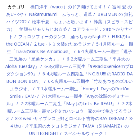
カテゴリ：
橋口洋平（wacci）のドア開けてます！
冨岡 愛 の
あいべや
NakamuraEmi ふらっと、道草
BREIMEN の 無礼
ハイツ202
松本千夏 ちょいと歌います
幹葉（スピラ・スピ
カ） 笑顔モリモリらじお☆彡
コアラモード．のゆ〜かりナイ
ト
フィロソフィーのダンス 踊っちゃわNight!?
FUKIのto
the OCEAN
2 tue -トミタ栞のだめラジオ
5-1月曜ルーム一期
生「TiaraのGirls Be Ambitious!」
6-1火曜ルーム一期生「逗子
三兄弟の「兄弟ケンカ」」
6-2火曜ルーム二期生「平井大の
Aloha Tuesday」
6-3火曜ルーム三期生「99RadioServiceのプロ
ダクション99」
6-4火曜ルーム四期生「N.O.B.U!!! のRADIO DA
BON BON BON」
6-5火曜ルーム五期生「竹友あつきのズルい
よラジオ」
7-1水曜ルーム一期生「Honey L DaysのRock'in
Smile」EAM-
7-1木曜ルーム一期生「Anyの沈黙のゼミナー
ル」
7-2木曜ルーム二期生「May J.のLet's Be REAL!」
7-2木
曜ルーム三期生 - 裏マンPタカハシヨウ 家の中で生きてるラジ
オ
8-3 wed -サイプレス上野とロベルト吉野のBAY DREAM
8-
4 thu - 片平里菜のカタコトラジオ
TAMA（SHAMANZ）の
UNITE2NIGHT
スペシャルウィーク！