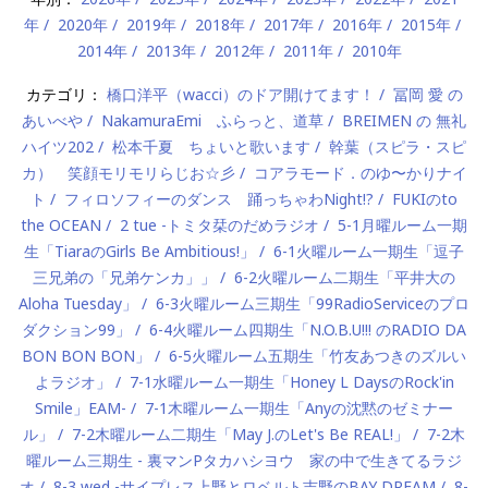
年
2020年
2019年
2018年
2017年
2016年
2015年
2014年
2013年
2012年
2011年
2010年
カテゴリ：
橋口洋平（wacci）のドア開けてます！
冨岡 愛 の
あいべや
NakamuraEmi ふらっと、道草
BREIMEN の 無礼
ハイツ202
松本千夏 ちょいと歌います
幹葉（スピラ・スピ
カ） 笑顔モリモリらじお☆彡
コアラモード．のゆ〜かりナイ
ト
フィロソフィーのダンス 踊っちゃわNight!?
FUKIのto
the OCEAN
2 tue -トミタ栞のだめラジオ
5-1月曜ルーム一期
生「TiaraのGirls Be Ambitious!」
6-1火曜ルーム一期生「逗子
三兄弟の「兄弟ケンカ」」
6-2火曜ルーム二期生「平井大の
Aloha Tuesday」
6-3火曜ルーム三期生「99RadioServiceのプロ
ダクション99」
6-4火曜ルーム四期生「N.O.B.U!!! のRADIO DA
BON BON BON」
6-5火曜ルーム五期生「竹友あつきのズルい
よラジオ」
7-1水曜ルーム一期生「Honey L DaysのRock'in
Smile」EAM-
7-1木曜ルーム一期生「Anyの沈黙のゼミナー
ル」
7-2木曜ルーム二期生「May J.のLet's Be REAL!」
7-2木
曜ルーム三期生 - 裏マンPタカハシヨウ 家の中で生きてるラジ
オ
8-3 wed -サイプレス上野とロベルト吉野のBAY DREAM
8-