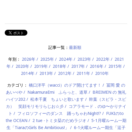
記事一覧：
最新順
年別：
2026年
2025年
2024年
2023年
2022年
2021
年
2020年
2019年
2018年
2017年
2016年
2015年
2014年
2013年
2012年
2011年
2010年
カテゴリ：
橋口洋平（wacci）のドア開けてます！
冨岡 愛 の
あいべや
NakamuraEmi ふらっと、道草
BREIMEN の 無礼
ハイツ202
松本千夏 ちょいと歌います
幹葉（スピラ・スピ
カ） 笑顔モリモリらじお☆彡
コアラモード．のゆ〜かりナイ
ト
フィロソフィーのダンス 踊っちゃわNight!?
FUKIのto
the OCEAN
2 tue -トミタ栞のだめラジオ
5-1月曜ルーム一期
生「TiaraのGirls Be Ambitious!」
6-1火曜ルーム一期生「逗子