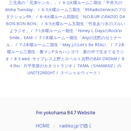
三兄弟の「兄弟ケンカ」」
6-2火曜ルーム二期生「平井大の
Aloha Tuesday」
6-3火曜ルーム三期生「99RadioServiceのプロ
ダクション99」
6-4火曜ルーム四期生「N.O.B.U!!! のRADIO DA
BON BON BON」
6-5火曜ルーム五期生「竹友あつきのズルい
よラジオ」
7-1水曜ルーム一期生「Honey L DaysのRock'in
Smile」EAM-
7-1木曜ルーム一期生「Anyの沈黙のゼミナー
ル」
7-2木曜ルーム二期生「May J.のLet's Be REAL!」
7-2木
曜ルーム三期生 - 裏マンPタカハシヨウ 家の中で生きてるラジ
オ
8-3 wed -サイプレス上野とロベルト吉野のBAY DREAM
8-
4 thu - 片平里菜のカタコトラジオ
TAMA（SHAMANZ）の
UNITE2NIGHT
スペシャルウィーク！
Fm yokohama 84.7 Website
HOME
radiko.jpで聴く