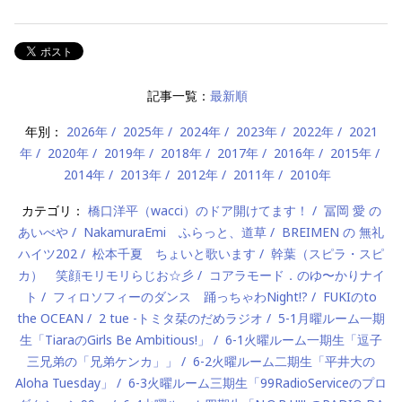
記事一覧：
最新順
年別：
2026年
2025年
2024年
2023年
2022年
2021
年
2020年
2019年
2018年
2017年
2016年
2015年
2014年
2013年
2012年
2011年
2010年
カテゴリ：
橋口洋平（wacci）のドア開けてます！
冨岡 愛 の
あいべや
NakamuraEmi ふらっと、道草
BREIMEN の 無礼
ハイツ202
松本千夏 ちょいと歌います
幹葉（スピラ・スピ
カ） 笑顔モリモリらじお☆彡
コアラモード．のゆ〜かりナイ
ト
フィロソフィーのダンス 踊っちゃわNight!?
FUKIのto
the OCEAN
2 tue -トミタ栞のだめラジオ
5-1月曜ルーム一期
生「TiaraのGirls Be Ambitious!」
6-1火曜ルーム一期生「逗子
三兄弟の「兄弟ケンカ」」
6-2火曜ルーム二期生「平井大の
Aloha Tuesday」
6-3火曜ルーム三期生「99RadioServiceのプロ