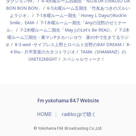
ダクション99」
6-4火曜ルーム四期生「N.O.B.U!!! のRADIO DA
BON BON BON」
6-5火曜ルーム五期生「竹友あつきのズルい
よラジオ」
7-1水曜ルーム一期生「Honey L DaysのRock'in
Smile」EAM-
7-1木曜ルーム一期生「Anyの沈黙のゼミナー
ル」
7-2木曜ルーム二期生「May J.のLet's Be REAL!」
7-2木
曜ルーム三期生 - 裏マンPタカハシヨウ 家の中で生きてるラジ
オ
8-3 wed -サイプレス上野とロベルト吉野のBAY DREAM
8-
4 thu - 片平里菜のカタコトラジオ
TAMA（SHAMANZ）の
UNITE2NIGHT
スペシャルウィーク！
Fm yokohama 84.7 Website
HOME
radiko.jpで聴く
© Yokohama F.M. Broadcasting Co.,Ltd.