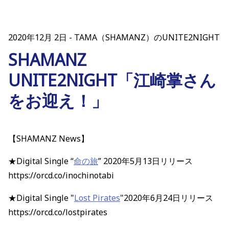
2020年12月 2日
TAMA（SHAMANZ）のUNITE2NIGHT
SHAMANZ
UNITE2NIGHT「江崎掌さん
をお迎え！」
【SHAMANZ News】
★Digital Single “
命の旅
” 2020年5月13日リリース
https://orcd.co/inochinotabi
★Digital Single "
Lost Pirates
"2020年6月24日リリース
https://orcd.co/lostpirates