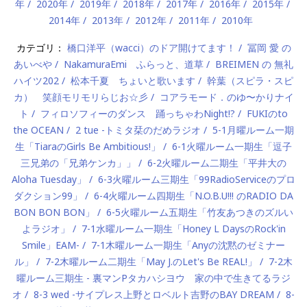
年
2020年
2019年
2018年
2017年
2016年
2015年
2014年
2013年
2012年
2011年
2010年
カテゴリ：
橋口洋平（wacci）のドア開けてます！
冨岡 愛 の
あいべや
NakamuraEmi ふらっと、道草
BREIMEN の 無礼
ハイツ202
松本千夏 ちょいと歌います
幹葉（スピラ・スピ
カ） 笑顔モリモリらじお☆彡
コアラモード．のゆ〜かりナイ
ト
フィロソフィーのダンス 踊っちゃわNight!?
FUKIのto
the OCEAN
2 tue -トミタ栞のだめラジオ
5-1月曜ルーム一期
生「TiaraのGirls Be Ambitious!」
6-1火曜ルーム一期生「逗子
三兄弟の「兄弟ケンカ」」
6-2火曜ルーム二期生「平井大の
Aloha Tuesday」
6-3火曜ルーム三期生「99RadioServiceのプロ
ダクション99」
6-4火曜ルーム四期生「N.O.B.U!!! のRADIO DA
BON BON BON」
6-5火曜ルーム五期生「竹友あつきのズルい
よラジオ」
7-1水曜ルーム一期生「Honey L DaysのRock'in
Smile」EAM-
7-1木曜ルーム一期生「Anyの沈黙のゼミナー
ル」
7-2木曜ルーム二期生「May J.のLet's Be REAL!」
7-2木
曜ルーム三期生 - 裏マンPタカハシヨウ 家の中で生きてるラジ
オ
8-3 wed -サイプレス上野とロベルト吉野のBAY DREAM
8-