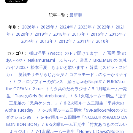
記事一覧：
最新順
年別：
2026年
2025年
2024年
2023年
2022年
2021
年
2020年
2019年
2018年
2017年
2016年
2015年
2014年
2013年
2012年
2011年
2010年
カテゴリ：
橋口洋平（wacci）のドア開けてます！
冨岡 愛 の
あいべや
NakamuraEmi ふらっと、道草
BREIMEN の 無礼
ハイツ202
松本千夏 ちょいと歌います
幹葉（スピラ・スピ
カ） 笑顔モリモリらじお☆彡
コアラモード．のゆ〜かりナイ
ト
フィロソフィーのダンス 踊っちゃわNight!?
FUKIのto
the OCEAN
2 tue -トミタ栞のだめラジオ
5-1月曜ルーム一期
生「TiaraのGirls Be Ambitious!」
6-1火曜ルーム一期生「逗子
三兄弟の「兄弟ケンカ」」
6-2火曜ルーム二期生「平井大の
Aloha Tuesday」
6-3火曜ルーム三期生「99RadioServiceのプロ
ダクション99」
6-4火曜ルーム四期生「N.O.B.U!!! のRADIO DA
BON BON BON」
6-5火曜ルーム五期生「竹友あつきのズルい
よラジオ」
7-1水曜ルーム一期生「Honey L DaysのRock'in