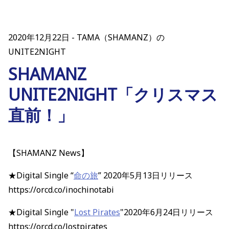
2020年12月22日
TAMA（SHAMANZ）の
UNITE2NIGHT
SHAMANZ
UNITE2NIGHT「クリスマス
直前！」
【SHAMANZ News】
★Digital Single “
命の旅
” 2020年5月13日リリース
https://orcd.co/inochinotabi
★Digital Single "
Lost Pirates
"2020年6月24日リリース
https://orcd.co/lostpirates