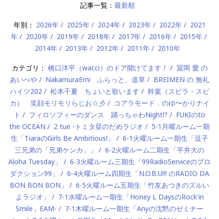
記事一覧：
最新順
年別：
2026年
2025年
2024年
2023年
2022年
2021
年
2020年
2019年
2018年
2017年
2016年
2015年
2014年
2013年
2012年
2011年
2010年
カテゴリ：
橋口洋平（wacci）のドア開けてます！
冨岡 愛 の
あいべや
NakamuraEmi ふらっと、道草
BREIMEN の 無礼
ハイツ202
松本千夏 ちょいと歌います
幹葉（スピラ・スピ
カ） 笑顔モリモリらじお☆彡
コアラモード．のゆ〜かりナイ
ト
フィロソフィーのダンス 踊っちゃわNight!?
FUKIのto
the OCEAN
2 tue -トミタ栞のだめラジオ
5-1月曜ルーム一期
生「TiaraのGirls Be Ambitious!」
6-1火曜ルーム一期生「逗子
三兄弟の「兄弟ケンカ」」
6-2火曜ルーム二期生「平井大の
Aloha Tuesday」
6-3火曜ルーム三期生「99RadioServiceのプロ
ダクション99」
6-4火曜ルーム四期生「N.O.B.U!!! のRADIO DA
BON BON BON」
6-5火曜ルーム五期生「竹友あつきのズルい
よラジオ」
7-1水曜ルーム一期生「Honey L DaysのRock'in
Smile」EAM-
7-1木曜ルーム一期生「Anyの沈黙のゼミナー