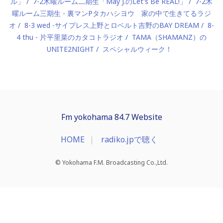
ル」
7-2木曜ルーム二期生「May J.のLet's Be REAL!」
7-2木
曜ルーム三期生 - 裏マンPタカハシヨウ 家の中で生きてるラジ
オ
8-3 wed -サイプレス上野とロベルト吉野のBAY DREAM
8-
4 thu - 片平里菜のカタコトラジオ
TAMA（SHAMANZ）の
UNITE2NIGHT
スペシャルウィーク！
Fm yokohama 84.7 Website
HOME
radiko.jpで聴く
© Yokohama F.M. Broadcasting Co.,Ltd.