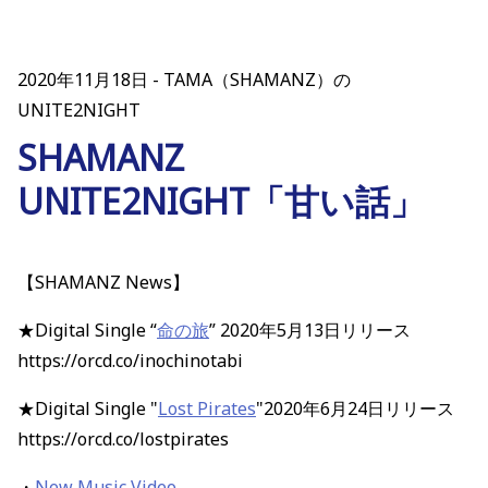
2020年11月18日
TAMA（SHAMANZ）の
UNITE2NIGHT
SHAMANZ
UNITE2NIGHT「甘い話」
【SHAMANZ News】
★Digital Single “
命の旅
” 2020年5月13日リリース
https://orcd.co/inochinotabi
★Digital Single "
Lost Pirates
"2020年6月24日リリース
https://orcd.co/lostpirates
・
New Music Video