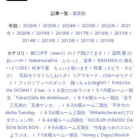
記事一覧：
最新順
年別：
2026年
2025年
2024年
2023年
2022年
2021
年
2020年
2019年
2018年
2017年
2016年
2015年
2014年
2013年
2012年
2011年
2010年
カテゴリ：
橋口洋平（wacci）のドア開けてます！
冨岡 愛 の
あいべや
NakamuraEmi ふらっと、道草
BREIMEN の 無礼
ハイツ202
松本千夏 ちょいと歌います
幹葉（スピラ・スピ
カ） 笑顔モリモリらじお☆彡
コアラモード．のゆ〜かりナイ
ト
フィロソフィーのダンス 踊っちゃわNight!?
FUKIのto
the OCEAN
2 tue -トミタ栞のだめラジオ
5-1月曜ルーム一期
生「TiaraのGirls Be Ambitious!」
6-1火曜ルーム一期生「逗子
三兄弟の「兄弟ケンカ」」
6-2火曜ルーム二期生「平井大の
Aloha Tuesday」
6-3火曜ルーム三期生「99RadioServiceのプロ
ダクション99」
6-4火曜ルーム四期生「N.O.B.U!!! のRADIO DA
BON BON BON」
6-5火曜ルーム五期生「竹友あつきのズルい
よラジオ」
7-1水曜ルーム一期生「Honey L DaysのRock'in