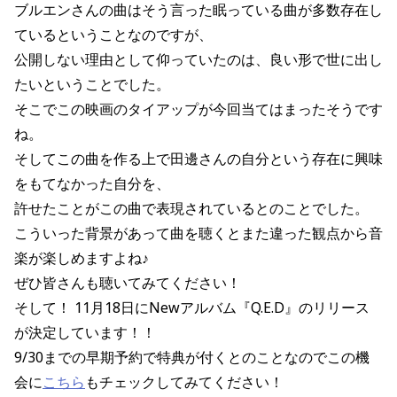
ブルエンさんの曲はそう言った眠っている曲が多数存在し
ているということなのですが、
公開しない理由として仰っていたのは、良い形で世に出し
たいということでした。
そこでこの映画のタイアップが今回当てはまったそうです
ね。
そしてこの曲を作る上で田邊さんの自分という存在に興味
をもてなかった自分を、
許せたことがこの曲で表現されているとのことでした。
こういった背景があって曲を聴くとまた違った観点から音
楽が楽しめますよね♪
ぜひ皆さんも聴いてみてください！
そして！
11月18日にNewアルバム『Q.E.D』のリリース
が決定しています！！
9/30までの早期予約で特典が付くとのことなのでこの機
会に
こちら
もチェックしてみてください！