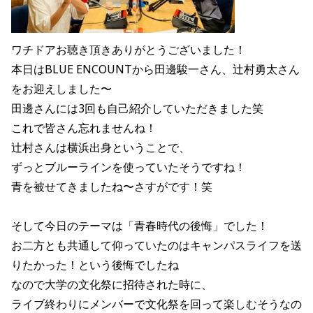
ワチドアお聴き頂きありがとうございました！
本日は
BLUE ENCOUNT
から田邊駿一さん、辻村勇太さん
をお迎えしました〜
田邊さんには3回も自己紹介していただきました笑
これで皆さん忘れませんね！
辻村さんは横浜出身ということで、
ずっとブルーラインを使っていたそうですね！
青を被せてきましたね〜さすがです！笑
そして今日のテーマは「青春時代の後悔」でした！
お二方とも共通して仰っていたのはキャンパスライフを送
りたかった！という後悔でしたね
なので大学の文化祭に招待された時に、
ライブ終わりにメンバーで文化祭を回って楽しむそうなの