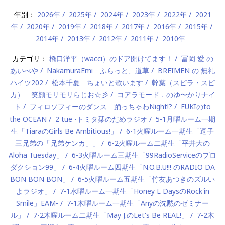
年別：
2026年
2025年
2024年
2023年
2022年
2021
年
2020年
2019年
2018年
2017年
2016年
2015年
2014年
2013年
2012年
2011年
2010年
カテゴリ：
橋口洋平（wacci）のドア開けてます！
冨岡 愛 の
あいべや
NakamuraEmi ふらっと、道草
BREIMEN の 無礼
ハイツ202
松本千夏 ちょいと歌います
幹葉（スピラ・スピ
カ） 笑顔モリモリらじお☆彡
コアラモード．のゆ〜かりナイ
ト
フィロソフィーのダンス 踊っちゃわNight!?
FUKIのto
the OCEAN
2 tue -トミタ栞のだめラジオ
5-1月曜ルーム一期
生「TiaraのGirls Be Ambitious!」
6-1火曜ルーム一期生「逗子
三兄弟の「兄弟ケンカ」」
6-2火曜ルーム二期生「平井大の
Aloha Tuesday」
6-3火曜ルーム三期生「99RadioServiceのプロ
ダクション99」
6-4火曜ルーム四期生「N.O.B.U!!! のRADIO DA
BON BON BON」
6-5火曜ルーム五期生「竹友あつきのズルい
よラジオ」
7-1水曜ルーム一期生「Honey L DaysのRock'in
Smile」EAM-
7-1木曜ルーム一期生「Anyの沈黙のゼミナー
ル」
7-2木曜ルーム二期生「May J.のLet's Be REAL!」
7-2木