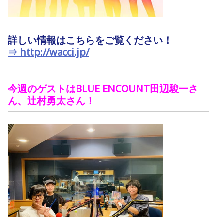
詳しい情報はこちらをご覧ください！
⇒ http://wacci.jp/
今週のゲストは
BLUE ENCOUNT
田辺駿一さ
ん、辻村勇太
さん！