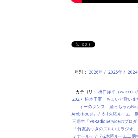
年別：
2026年
2025年
202
カテゴリ：
橋口洋平（wacci
202
松本千夏 ちょいと歌いま
ィーのダンス 踊っちゃわNigh
Ambitious!」
6-1火曜ルーム
三期生「99RadioServiceのプ
「竹友あつきのズルいよラジオ」
ミナール」
7-2木曜ルーム二期生「M