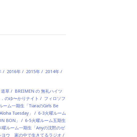
年
2016年
2015年
2014年
、道草
BREIMEN の 無礼ハイツ
ド．のゆ〜かりナイト
フィロソフ
ルーム一期生「TiaraのGirls Be
ha Tuesday」
6-3火曜ルーム
BON BON」
6-5火曜ルーム五期生
1木曜ルーム一期生「Anyの沈黙のゼ
カハシヨウ 家の中で生きてるラジオ