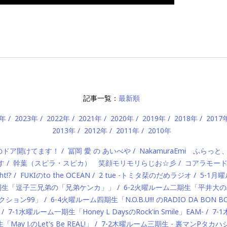
記事一覧：
最新順
4年
2023年
2022年
2021年
2020年
2019年
2018年
2017
2013年
2012年
2011年
2010年
）のドア開けてます！
冨岡 愛 の あいべや
NakamuraEmi ふらっと
す
幹葉（スピラ・スピカ） 笑顔モリモリらじお☆彡
コアラモー
t!?
FUKIのto the OCEAN
2 tue -トミタ栞のだめラジオ
5-1月曜
一期生「逗子三兄弟の「兄弟ケンカ」」
6-2火曜ルーム二期生「平井大のAlo
ロダクション99」
6-4火曜ルーム四期生「N.O.B.U!!! のRADIO DA BON 
7-1水曜ルーム一期生「Honey L DaysのRock'in Smile」EAM-
7-
ay J.のLet's Be REAL!」
7-2木曜ルーム三期生 - 裏マンPタ