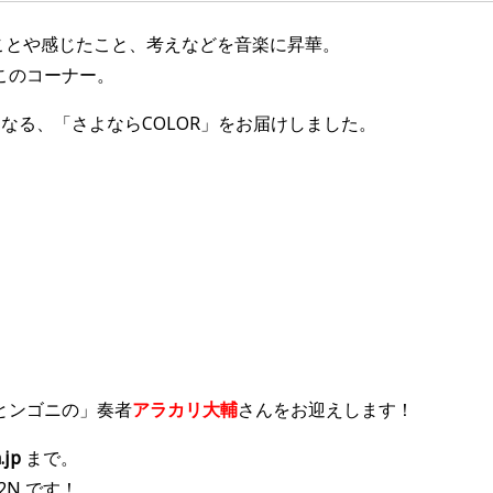
たことや感じたこと、考えなどを音楽に昇華。
このコーナー。
なる、「さよならCOLOR」をお届けしました。
とンゴニの」奏者
アラカリ大輔
さん
をお迎えします！
.jp
まで。
2N です！