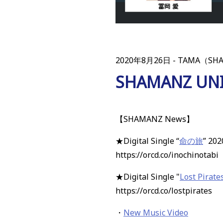
2020年8月26日
TAMA（SH
SHAMANZ 
【SHAMANZ News】
★Digital Single “
命の旅
” 2
https://orcd.co/inochinotabi
★Digital Single "
Lost Pirate
https://orcd.co/lostpirates
・
New Music Video