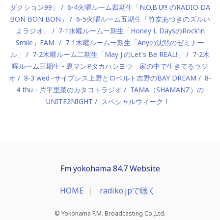
ダクション99」
6-4火曜ルーム四期生「N.O.B.U!!! のRADIO DA
BON BON BON」
6-5火曜ルーム五期生「竹友あつきのズルい
よラジオ」
7-1水曜ルーム一期生「Honey L DaysのRock'in
Smile」EAM-
7-1木曜ルーム一期生「Anyの沈黙のゼミナー
ル」
7-2木曜ルーム二期生「May J.のLet's Be REAL!」
7-2木
曜ルーム三期生 - 裏マンPタカハシヨウ 家の中で生きてるラジ
オ
8-3 wed -サイプレス上野とロベルト吉野のBAY DREAM
8-
4 thu - 片平里菜のカタコトラジオ
TAMA（SHAMANZ）の
UNITE2NIGHT
スペシャルウィーク！
Fm yokohama 84.7 Website
HOME
radiko.jpで聴く
© Yokohama F.M. Broadcasting Co.,Ltd.