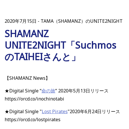
2020年7月15日
TAMA（SHAMANZ）のUNITE2NIGHT
SHAMANZ
UNITE2NIGHT「Suchmos
のTAIHEIさんと」
【SHAMANZ News】
★Digital Single “
命の旅
” 2020年5月13日リリース
https://orcd.co/inochinotabi
★Digital Single "
Lost Pirates
"2020年6月24日リリース
https://orcd.co/lostpirates