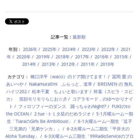
記事一覧：
最新順
年別：
2026年
2025年
2024年
2023年
2022年
2021
年
2020年
2019年
2018年
2017年
2016年
2015年
2014年
2013年
2012年
2011年
2010年
カテゴリ：
橋口洋平（wacci）のドア開けてます！
冨岡 愛 の
あいべや
NakamuraEmi ふらっと、道草
BREIMEN の 無礼
ハイツ202
松本千夏 ちょいと歌います
幹葉（スピラ・スピ
カ） 笑顔モリモリらじお☆彡
コアラモード．のゆ〜かりナイ
ト
フィロソフィーのダンス 踊っちゃわNight!?
FUKIのto
the OCEAN
2 tue -トミタ栞のだめラジオ
5-1月曜ルーム一期
生「TiaraのGirls Be Ambitious!」
6-1火曜ルーム一期生「逗子
三兄弟の「兄弟ケンカ」」
6-2火曜ルーム二期生「平井大の
Aloha Tuesday」
6-3火曜ルーム三期生「99RadioServiceのプロ