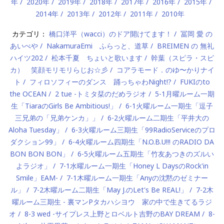
年
2020年
2019年
2018年
2017年
2016年
2015年
2014年
2013年
2012年
2011年
2010年
カテゴリ：
橋口洋平（wacci）のドア開けてます！
冨岡 愛 の
あいべや
NakamuraEmi ふらっと、道草
BREIMEN の 無礼
ハイツ202
松本千夏 ちょいと歌います
幹葉（スピラ・スピ
カ） 笑顔モリモリらじお☆彡
コアラモード．のゆ〜かりナイ
ト
フィロソフィーのダンス 踊っちゃわNight!?
FUKIのto
the OCEAN
2 tue -トミタ栞のだめラジオ
5-1月曜ルーム一期
生「TiaraのGirls Be Ambitious!」
6-1火曜ルーム一期生「逗子
三兄弟の「兄弟ケンカ」」
6-2火曜ルーム二期生「平井大の
Aloha Tuesday」
6-3火曜ルーム三期生「99RadioServiceのプロ
ダクション99」
6-4火曜ルーム四期生「N.O.B.U!!! のRADIO DA
BON BON BON」
6-5火曜ルーム五期生「竹友あつきのズルい
よラジオ」
7-1水曜ルーム一期生「Honey L DaysのRock'in
Smile」EAM-
7-1木曜ルーム一期生「Anyの沈黙のゼミナー
ル」
7-2木曜ルーム二期生「May J.のLet's Be REAL!」
7-2木
曜ルーム三期生 - 裏マンPタカハシヨウ 家の中で生きてるラジ
オ
8-3 wed -サイプレス上野とロベルト吉野のBAY DREAM
8-