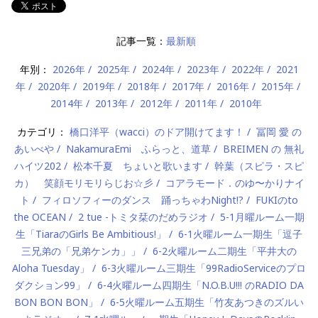
記事一覧：
最新順
年別：
2026年
2025年
2024年
2023年
2022年
2021
年
2020年
2019年
2018年
2017年
2016年
2015年
2014年
2013年
2012年
2011年
2010年
カテゴリ：
橋口洋平（wacci）のドア開けてます！
冨岡 愛 の
あいべや
NakamuraEmi ふらっと、道草
BREIMEN の 無礼
ハイツ202
松本千夏 ちょいと歌います
幹葉（スピラ・スピ
カ） 笑顔モリモリらじお☆彡
コアラモード．のゆ〜かりナイ
ト
フィロソフィーのダンス 踊っちゃわNight!?
FUKIのto
the OCEAN
2 tue -トミタ栞のだめラジオ
5-1月曜ルーム一期
生「TiaraのGirls Be Ambitious!」
6-1火曜ルーム一期生「逗子
三兄弟の「兄弟ケンカ」」
6-2火曜ルーム二期生「平井大の
Aloha Tuesday」
6-3火曜ルーム三期生「99RadioServiceのプロ
ダクション99」
6-4火曜ルーム四期生「N.O.B.U!!! のRADIO DA
BON BON BON」
6-5火曜ルーム五期生「竹友あつきのズルい