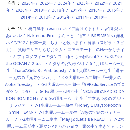
年別：
2026年
2025年
2024年
2023年
2022年
2021
年
2020年
2019年
2018年
2017年
2016年
2015年
2014年
2013年
2012年
2011年
2010年
カテゴリ：
橋口洋平（wacci）のドア開けてます！
冨岡 愛 の
あいべや
NakamuraEmi ふらっと、道草
BREIMEN の 無礼
ハイツ202
松本千夏 ちょいと歌います
幹葉（スピラ・スピ
カ） 笑顔モリモリらじお☆彡
コアラモード．のゆ〜かりナイ
ト
フィロソフィーのダンス 踊っちゃわNight!?
FUKIのto
the OCEAN
2 tue -トミタ栞のだめラジオ
5-1月曜ルーム一期
生「TiaraのGirls Be Ambitious!」
6-1火曜ルーム一期生「逗子
三兄弟の「兄弟ケンカ」」
6-2火曜ルーム二期生「平井大の
Aloha Tuesday」
6-3火曜ルーム三期生「99RadioServiceのプロ
ダクション99」
6-4火曜ルーム四期生「N.O.B.U!!! のRADIO DA
BON BON BON」
6-5火曜ルーム五期生「竹友あつきのズルい
よラジオ」
7-1水曜ルーム一期生「Honey L DaysのRock'in
Smile」EAM-
7-1木曜ルーム一期生「Anyの沈黙のゼミナー
ル」
7-2木曜ルーム二期生「May J.のLet's Be REAL!」
7-2木
曜ルーム三期生 - 裏マンPタカハシヨウ 家の中で生きてるラジ