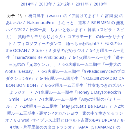
2014年
2013年
2012年
2011年
2010年
カテゴリ：
橋口洋平（wacci）のドア開けてます！
冨岡 愛 の
あいべや
NakamuraEmi ふらっと、道草
BREIMEN の 無礼
ハイツ202
松本千夏 ちょいと歌います
幹葉（スピラ・スピ
カ） 笑顔モリモリらじお☆彡
コアラモード．のゆ〜かりナイ
ト
フィロソフィーのダンス 踊っちゃわNight!?
FUKIのto
the OCEAN
2 tue -トミタ栞のだめラジオ
5-1月曜ルーム一期
生「TiaraのGirls Be Ambitious!」
6-1火曜ルーム一期生「逗子
三兄弟の「兄弟ケンカ」」
6-2火曜ルーム二期生「平井大の
Aloha Tuesday」
6-3火曜ルーム三期生「99RadioServiceのプロ
ダクション99」
6-4火曜ルーム四期生「N.O.B.U!!! のRADIO DA
BON BON BON」
6-5火曜ルーム五期生「竹友あつきのズルい
よラジオ」
7-1水曜ルーム一期生「Honey L DaysのRock'in
Smile」EAM-
7-1木曜ルーム一期生「Anyの沈黙のゼミナー
ル」
7-2木曜ルーム二期生「May J.のLet's Be REAL!」
7-2木
曜ルーム三期生 - 裏マンPタカハシヨウ 家の中で生きてるラジ
オ
8-3 wed -サイプレス上野とロベルト吉野のBAY DREAM
8-
4 thu - 片平里菜のカタコトラジオ
TAMA（SHAMANZ）の