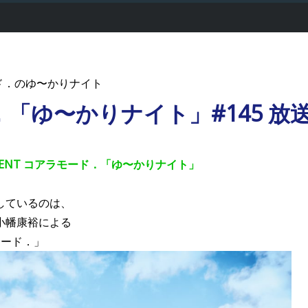
ド．のゆ〜かりナイト
「ゆ〜かりナイト」#145 放
ARTMENT コアラモード．「ゆ〜かりナイト」
しているのは、
小幡康裕による
モード．」