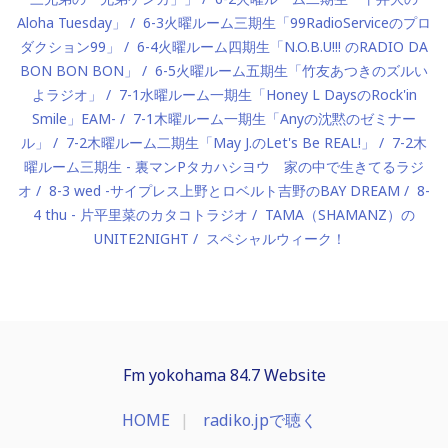
Aloha Tuesday」
6-3火曜ルーム三期生「99RadioServiceのプロ
ダクション99」
6-4火曜ルーム四期生「N.O.B.U!!! のRADIO DA
BON BON BON」
6-5火曜ルーム五期生「竹友あつきのズルい
よラジオ」
7-1水曜ルーム一期生「Honey L DaysのRock'in
Smile」EAM-
7-1木曜ルーム一期生「Anyの沈黙のゼミナー
ル」
7-2木曜ルーム二期生「May J.のLet's Be REAL!」
7-2木
曜ルーム三期生 - 裏マンPタカハシヨウ 家の中で生きてるラジ
オ
8-3 wed -サイプレス上野とロベルト吉野のBAY DREAM
8-
4 thu - 片平里菜のカタコトラジオ
TAMA（SHAMANZ）の
UNITE2NIGHT
スペシャルウィーク！
Fm yokohama 84.7 Website
HOME
radiko.jpで聴く