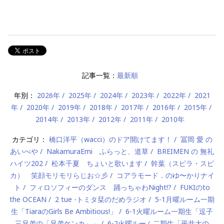
記事一覧：
最新順
年別：
2026年
2025年
2024年
2023年
2022年
2021
年
2020年
2019年
2018年
2017年
2016年
2015年
2014年
2013年
2012年
2011年
2010年
カテゴリ：
橋口洋平（wacci）のドア開けてます！
冨岡 愛 の
あいべや
NakamuraEmi ふらっと、道草
BREIMEN の 無礼
ハイツ202
松本千夏 ちょいと歌います
幹葉（スピラ・スピ
カ） 笑顔モリモリらじお☆彡
コアラモード．のゆ〜かりナイ
ト
フィロソフィーのダンス 踊っちゃわNight!?
FUKIのto
the OCEAN
2 tue -トミタ栞のだめラジオ
5-1月曜ルーム一期
生「TiaraのGirls Be Ambitious!」
6-1火曜ルーム一期生「逗子
三兄弟の「兄弟ケンカ」」
6-2火曜ルーム二期生「平井大の