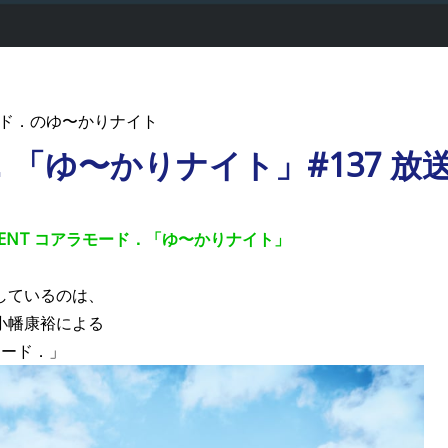
ド．のゆ〜かりナイト
「ゆ〜かりナイト」#137 放
ARTMENT コアラモード．「ゆ〜かりナイト」
しているのは、
小幡康裕による
モード．」