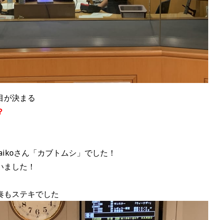
目が決まる
？
aikoさん「カブトムシ」でした！
いました！
奏もステキでした