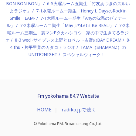
BON BON BON」
6-5火曜ルーム五期生「竹友あつきのズルい
よラジオ」
7-1水曜ルーム一期生「Honey L DaysのRock'in
Smile」EAM-
7-1木曜ルーム一期生「Anyの沈黙のゼミナー
ル」
7-2木曜ルーム二期生「May J.のLet's Be REAL!」
7-2木
曜ルーム三期生 - 裏マンPタカハシヨウ 家の中で生きてるラジ
オ
8-3 wed -サイプレス上野とロベルト吉野のBAY DREAM
8-
4 thu - 片平里菜のカタコトラジオ
TAMA（SHAMANZ）の
UNITE2NIGHT
スペシャルウィーク！
Fm yokohama 84.7 Website
HOME
radiko.jpで聴く
© Yokohama F.M. Broadcasting Co.,Ltd.