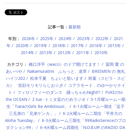
記事一覧：
最新順
年別：
2026年
2025年
2024年
2023年
2022年
2021
年
2020年
2019年
2018年
2017年
2016年
2015年
2014年
2013年
2012年
2011年
2010年
カテゴリ：
橋口洋平（wacci）のドア開けてます！
冨岡 愛 の
あいべや
NakamuraEmi ふらっと、道草
BREIMEN の 無礼
ハイツ202
松本千夏 ちょいと歌います
幹葉（スピラ・スピ
カ） 笑顔モリモリらじお☆彡
コアラモード．のゆ〜かりナイ
ト
フィロソフィーのダンス 踊っちゃわNight!?
FUKIのto
the OCEAN
2 tue -トミタ栞のだめラジオ
5-1月曜ルーム一期
生「TiaraのGirls Be Ambitious!」
6-1火曜ルーム一期生「逗子
三兄弟の「兄弟ケンカ」」
6-2火曜ルーム二期生「平井大の
Aloha Tuesday」
6-3火曜ルーム三期生「99RadioServiceのプロ
ダクション99」
6-4火曜ルーム四期生「N.O.B.U!!! のRADIO DA