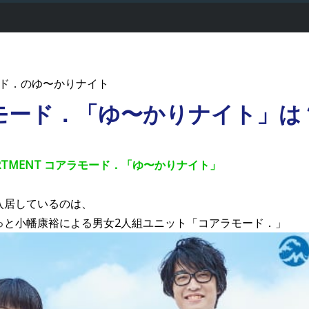
ド．のゆ〜かりナイト
モード．「ゆ〜かりナイト」は
APARTMENT コアラモード．「ゆ〜かりナイト」
入居しているのは、
ゅと小幡康裕による男女2人組ユニット「コアラモード．」