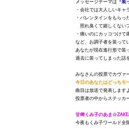
メッセージテーマは
『
装
・会社では大人しいキャ
・バレンタインをもらっ
照れ臭くて嬉しくないフ
・痛いのにカッコつけて
など、お調子者を装って
あなたが現在進行形で装
過去に装ってしまった話
みなさんの投票でカヴァ
今日のあなたはどっちモ
曲目は放送で発表します
投票者の中からステッカ
甘﨑くみ子のあま☆ZAK
今夜もくみ子ワールド全