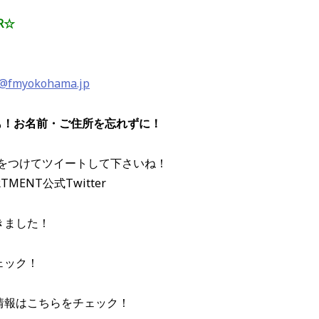
R☆
a@fmyokohama.jp
も！お名前・ご住所を忘れずに！
ジ」をつけてツイートして下さいね！
RTMENT公式Twitter
きました！
ェック！
情報はこちらをチェック！