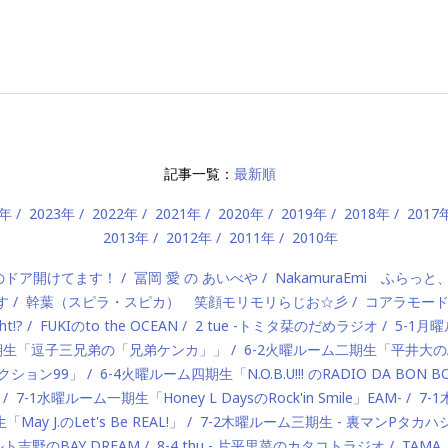
記事一覧：
最新順
4年
2023年
2022年
2021年
2020年
2019年
2018年
2017
2013年
2012年
2011年
2010年
）のドア開けてます！
冨岡 愛 の あいべや
NakamuraEmi ふらっと
す
幹葉（スピラ・スピカ） 笑顔モリモリらじお☆彡
コアラモー
t!?
FUKIのto the OCEAN
2 tue -トミタ栞のだめラジオ
5-1月曜
一期生「逗子三兄弟の「兄弟ケンカ」」
6-2火曜ルーム二期生「平井大のAlo
ロダクション99」
6-4火曜ルーム四期生「N.O.B.U!!! のRADIO DA BON 
7-1水曜ルーム一期生「Honey L DaysのRock'in Smile」EAM-
7-
ay J.のLet's Be REAL!」
7-2木曜ルーム三期生 - 裏マンPタ
ルト吉野のBAY DREAM
8-4 thu - 片平里菜のカタコトラジオ
TAMA