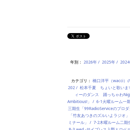
年別：
2026年
2025年
202
カテゴリ：
橋口洋平（wacci
202
松本千夏 ちょいと歌いま
ィーのダンス 踊っちゃわNigh
Ambitious!」
6-1火曜ルーム
三期生「99RadioServiceのプ
「竹友あつきのズルいよラジオ」
ミナール」
7-2木曜ルーム二期生「M
8-3 wed -サイプレス上野とロベ