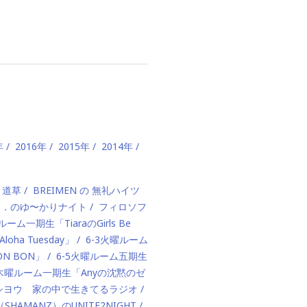
年
2016年
2015年
2014年
、道草
BREIMEN の 無礼ハイツ
ド．のゆ〜かりナイト
フィロソフ
ルーム一期生「TiaraのGirls Be
ha Tuesday」
6-3火曜ルーム
BON BON」
6-5火曜ルーム五期生
1木曜ルーム一期生「Anyの沈黙のゼ
カハシヨウ 家の中で生きてるラジオ
（SHAMANZ）のUNITE2NIGHT