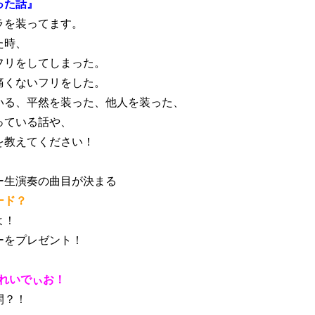
った話』
ラを装ってます。
た時、
リをしてしまった。
痛くないフリをした。
いる、平然を装った、他人を装った、
っている話や、
を教えてください！
ー生演奏の曲目が決まる
ード？
よ！
ーをプレゼント！
Eれいでぃお！
開？！