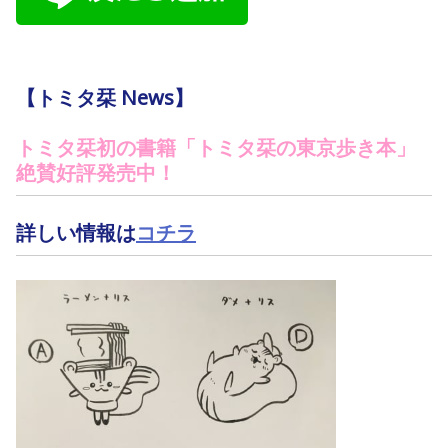
【トミタ栞 News】
トミタ栞初の書籍「トミタ栞の東京歩き本」
絶賛好評発売中！
詳しい情報は
コチラ