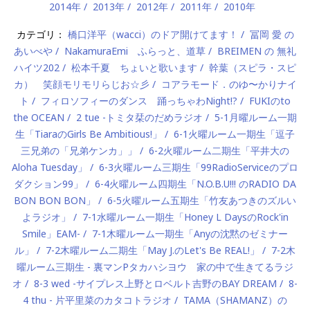
2014年
2013年
2012年
2011年
2010年
カテゴリ：
橋口洋平（wacci）のドア開けてます！
冨岡 愛 の
あいべや
NakamuraEmi ふらっと、道草
BREIMEN の 無礼
ハイツ202
松本千夏 ちょいと歌います
幹葉（スピラ・スピ
カ） 笑顔モリモリらじお☆彡
コアラモード．のゆ〜かりナイ
ト
フィロソフィーのダンス 踊っちゃわNight!?
FUKIのto
the OCEAN
2 tue -トミタ栞のだめラジオ
5-1月曜ルーム一期
生「TiaraのGirls Be Ambitious!」
6-1火曜ルーム一期生「逗子
三兄弟の「兄弟ケンカ」」
6-2火曜ルーム二期生「平井大の
Aloha Tuesday」
6-3火曜ルーム三期生「99RadioServiceのプロ
ダクション99」
6-4火曜ルーム四期生「N.O.B.U!!! のRADIO DA
BON BON BON」
6-5火曜ルーム五期生「竹友あつきのズルい
よラジオ」
7-1水曜ルーム一期生「Honey L DaysのRock'in
Smile」EAM-
7-1木曜ルーム一期生「Anyの沈黙のゼミナー
ル」
7-2木曜ルーム二期生「May J.のLet's Be REAL!」
7-2木
曜ルーム三期生 - 裏マンPタカハシヨウ 家の中で生きてるラジ
オ
8-3 wed -サイプレス上野とロベルト吉野のBAY DREAM
8-
4 thu - 片平里菜のカタコトラジオ
TAMA（SHAMANZ）の