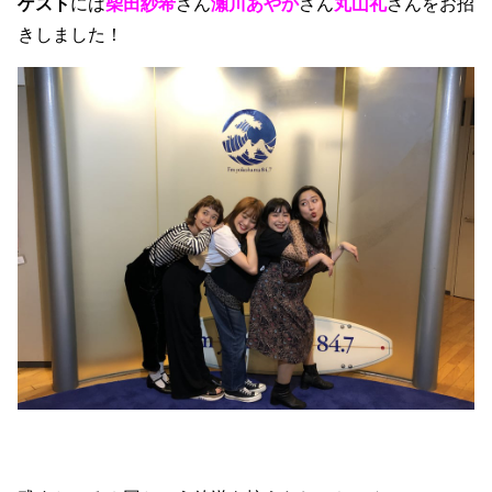
ゲスト
には
柴田紗希
さん
瀬川あやか
さん
丸山礼
さんをお招
きしました！