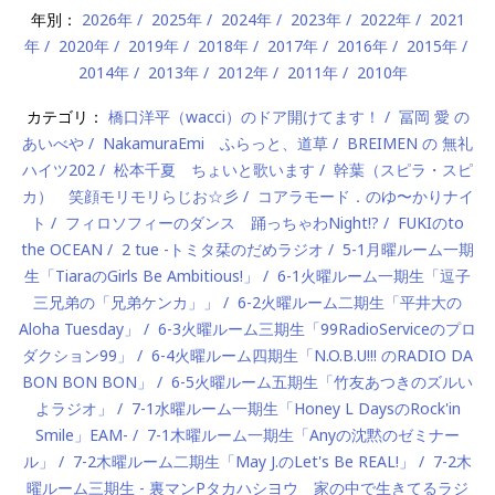
年別：
2026年
2025年
2024年
2023年
2022年
2021
年
2020年
2019年
2018年
2017年
2016年
2015年
2014年
2013年
2012年
2011年
2010年
カテゴリ：
橋口洋平（wacci）のドア開けてます！
冨岡 愛 の
あいべや
NakamuraEmi ふらっと、道草
BREIMEN の 無礼
ハイツ202
松本千夏 ちょいと歌います
幹葉（スピラ・スピ
カ） 笑顔モリモリらじお☆彡
コアラモード．のゆ〜かりナイ
ト
フィロソフィーのダンス 踊っちゃわNight!?
FUKIのto
the OCEAN
2 tue -トミタ栞のだめラジオ
5-1月曜ルーム一期
生「TiaraのGirls Be Ambitious!」
6-1火曜ルーム一期生「逗子
三兄弟の「兄弟ケンカ」」
6-2火曜ルーム二期生「平井大の
Aloha Tuesday」
6-3火曜ルーム三期生「99RadioServiceのプロ
ダクション99」
6-4火曜ルーム四期生「N.O.B.U!!! のRADIO DA
BON BON BON」
6-5火曜ルーム五期生「竹友あつきのズルい
よラジオ」
7-1水曜ルーム一期生「Honey L DaysのRock'in
Smile」EAM-
7-1木曜ルーム一期生「Anyの沈黙のゼミナー
ル」
7-2木曜ルーム二期生「May J.のLet's Be REAL!」
7-2木
曜ルーム三期生 - 裏マンPタカハシヨウ 家の中で生きてるラジ