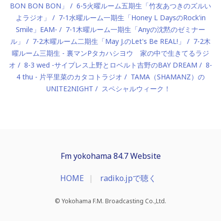
BON BON BON」
6-5火曜ルーム五期生「竹友あつきのズルい
よラジオ」
7-1水曜ルーム一期生「Honey L DaysのRock'in
Smile」EAM-
7-1木曜ルーム一期生「Anyの沈黙のゼミナー
ル」
7-2木曜ルーム二期生「May J.のLet's Be REAL!」
7-2木
曜ルーム三期生 - 裏マンPタカハシヨウ 家の中で生きてるラジ
オ
8-3 wed -サイプレス上野とロベルト吉野のBAY DREAM
8-
4 thu - 片平里菜のカタコトラジオ
TAMA（SHAMANZ）の
UNITE2NIGHT
スペシャルウィーク！
Fm yokohama 84.7 Website
HOME
radiko.jpで聴く
© Yokohama F.M. Broadcasting Co.,Ltd.