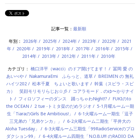
記事一覧：
最新順
年別：
2026年
2025年
2024年
2023年
2022年
2021
年
2020年
2019年
2018年
2017年
2016年
2015年
2014年
2013年
2012年
2011年
2010年
カテゴリ：
橋口洋平（wacci）のドア開けてます！
冨岡 愛 の
あいべや
NakamuraEmi ふらっと、道草
BREIMEN の 無礼
ハイツ202
松本千夏 ちょいと歌います
幹葉（スピラ・スピ
カ） 笑顔モリモリらじお☆彡
コアラモード．のゆ〜かりナイ
ト
フィロソフィーのダンス 踊っちゃわNight!?
FUKIのto
the OCEAN
2 tue -トミタ栞のだめラジオ
5-1月曜ルーム一期
生「TiaraのGirls Be Ambitious!」
6-1火曜ルーム一期生「逗子
三兄弟の「兄弟ケンカ」」
6-2火曜ルーム二期生「平井大の
Aloha Tuesday」
6-3火曜ルーム三期生「99RadioServiceのプロ
ダクション99」
6-4火曜ルーム四期生「N.O.B.U!!! のRADIO DA