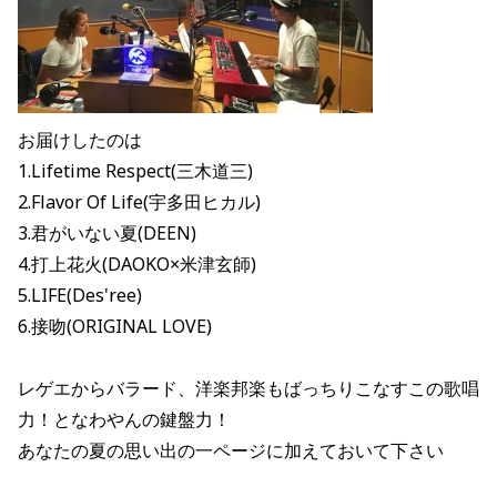
お届けしたのは
1.Lifetime Respect(三木道三)
2.Flavor Of Life(宇多田ヒカル)
3.君がいない夏(DEEN)
4.打上花火(DAOKO×米津玄師)
5.LIFE(Des'ree)
6.接吻(ORIGINAL LOVE)
レゲエからバラード、洋楽邦楽もばっちりこなすこの歌唱
力！となわやんの鍵盤力！
あなたの夏の思い出の一ページに加えておいて下さい