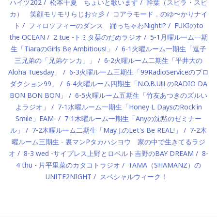
ハイツ202
松本千夏 ちょいと歌います
幹葉（スピラ・スピ
カ） 笑顔モリモリらじお☆彡
コアラモード．のゆ〜かりナイ
ト
フィロソフィーのダンス 踊っちゃわNight!?
FUKIのto
the OCEAN
2 tue -トミタ栞のだめラジオ
5-1月曜ルーム一期
生「TiaraのGirls Be Ambitious!」
6-1火曜ルーム一期生「逗子
三兄弟の「兄弟ケンカ」」
6-2火曜ルーム二期生「平井大の
Aloha Tuesday」
6-3火曜ルーム三期生「99RadioServiceのプロ
ダクション99」
6-4火曜ルーム四期生「N.O.B.U!!! のRADIO DA
BON BON BON」
6-5火曜ルーム五期生「竹友あつきのズルい
よラジオ」
7-1水曜ルーム一期生「Honey L DaysのRock'in
Smile」EAM-
7-1木曜ルーム一期生「Anyの沈黙のゼミナー
ル」
7-2木曜ルーム二期生「May J.のLet's Be REAL!」
7-2木
曜ルーム三期生 - 裏マンPタカハシヨウ 家の中で生きてるラジ
オ
8-3 wed -サイプレス上野とロベルト吉野のBAY DREAM
8-
4 thu - 片平里菜のカタコトラジオ
TAMA（SHAMANZ）の
UNITE2NIGHT
スペシャルウィーク！