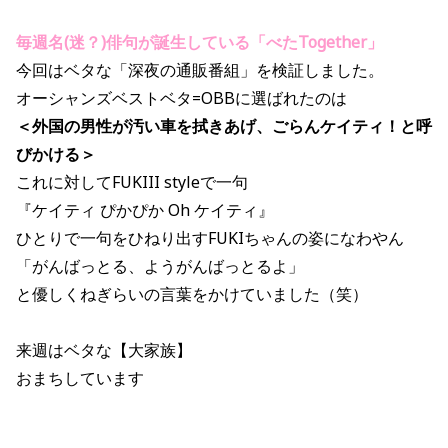
毎週名
(
迷？)俳句が誕生している「べたTogether」
今回はベタな「深夜の通販番組」を検証しました。
オーシャンズベストベタ=OBBに選ばれたのは
＜外国の男性が汚い車を拭きあげ、ごらんケイティ！と呼
びかける＞
これに対してFUKIII styleで一句
『ケイティ ぴかぴか Oh ケイティ
』
ひとりで一句をひねり出すFUKIちゃんの姿になわやん
「がんばっとる、ようがんばっとるよ」
と優しくねぎらいの言葉をかけていました（笑）
来週はベタな【大家族】
おまちしています