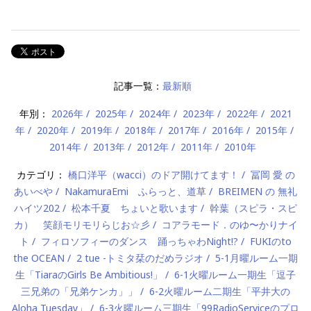
記事一覧：
最新順
年別：
2026年
2025年
2024年
2023年
2022年
2021
年
2020年
2019年
2018年
2017年
2016年
2015年
2014年
2013年
2012年
2011年
2010年
カテゴリ：
橋口洋平（wacci）のドア開けてます！
冨岡 愛 の
あいべや
NakamuraEmi ふらっと、道草
BREIMEN の 無礼
ハイツ202
松本千夏 ちょいと歌います
幹葉（スピラ・スピ
カ） 笑顔モリモリらじお☆彡
コアラモード．のゆ〜かりナイ
ト
フィロソフィーのダンス 踊っちゃわNight!?
FUKIのto
the OCEAN
2 tue -トミタ栞のだめラジオ
5-1月曜ルーム一期
生「TiaraのGirls Be Ambitious!」
6-1火曜ルーム一期生「逗子
三兄弟の「兄弟ケンカ」」
6-2火曜ルーム二期生「平井大の
Aloha Tuesday」
6-3火曜ルーム三期生「99RadioServiceのプロ