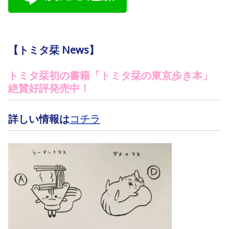
【トミタ栞 News】
トミタ栞初の書籍「トミタ栞の東京歩き本」
絶賛好評発売中！
詳しい情報は
コチラ