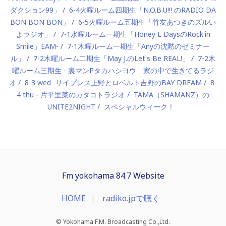
ダクション99」
6-4火曜ルーム四期生「N.O.B.U!!! のRADIO DA
BON BON BON」
6-5火曜ルーム五期生「竹友あつきのズルい
よラジオ」
7-1水曜ルーム一期生「Honey L DaysのRock'in
Smile」EAM-
7-1木曜ルーム一期生「Anyの沈黙のゼミナー
ル」
7-2木曜ルーム二期生「May J.のLet's Be REAL!」
7-2木
曜ルーム三期生 - 裏マンPタカハシヨウ 家の中で生きてるラジ
オ
8-3 wed -サイプレス上野とロベルト吉野のBAY DREAM
8-
4 thu - 片平里菜のカタコトラジオ
TAMA（SHAMANZ）の
UNITE2NIGHT
スペシャルウィーク！
Fm yokohama 84.7 Website
HOME
radiko.jpで聴く
© Yokohama F.M. Broadcasting Co.,Ltd.