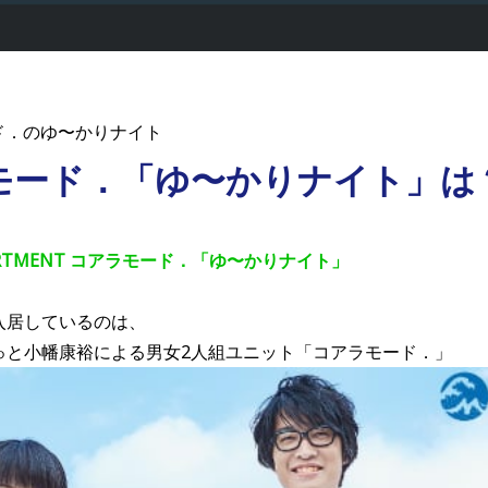
ド．のゆ〜かりナイト
モード．「ゆ〜かりナイト」は
APARTMENT コアラモード．「ゆ〜かりナイト」
入居しているのは、
ゅと小幡康裕による男女2人組ユニット「コアラモード．」