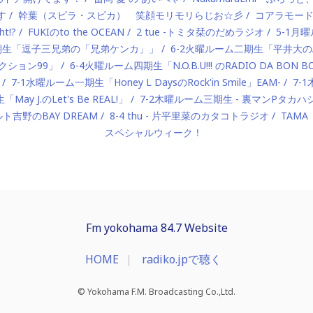
す
幹葉（スピラ・スピカ） 笑顔モリモリらじお☆彡
コアラモー
t!?
FUKIのto the OCEAN
2 tue -トミタ栞のだめラジオ
5-1月曜
一期生「逗子三兄弟の「兄弟ケンカ」」
6-2火曜ルーム二期生「平井大のAlo
ロダクション99」
6-4火曜ルーム四期生「N.O.B.U!!! のRADIO DA BON 
7-1水曜ルーム一期生「Honey L DaysのRock'in Smile」EAM-
7-
ay J.のLet's Be REAL!」
7-2木曜ルーム三期生 - 裏マンPタ
ルト吉野のBAY DREAM
8-4 thu - 片平里菜のカタコトラジオ
TAMA
スペシャルウィーク！
Fm yokohama 84.7 Website
HOME
radiko.jpで聴く
© Yokohama F.M. Broadcasting Co.,Ltd.