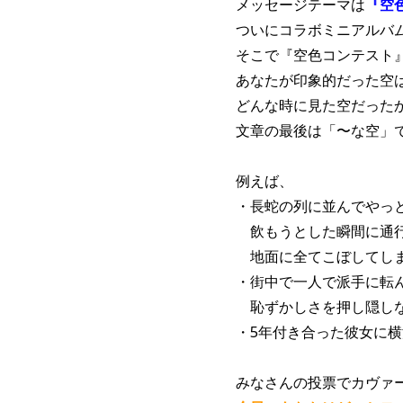
メッセージテーマは
『空
ついにコラボミニアルバ
そこで『空色コンテスト
あなたが印象的だった空
どんな時に見た空だった
文章の最後は「〜な空」
例えば、
・長蛇の列に並んでやっ
飲もうとした瞬間に通行
地面に全てこぼしてしま
・街中で一人で派手に転
恥ずかしさを押し隠しな
・5年付き合った彼女に
みなさんの投票でカヴァ