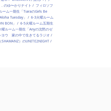
ド．のゆ〜かりナイト
フィロソフ
ルーム一期生「TiaraのGirls Be
ha Tuesday」
6-3火曜ルーム
BON BON」
6-5火曜ルーム五期生
1木曜ルーム一期生「Anyの沈黙のゼ
カハシヨウ 家の中で生きてるラジオ
（SHAMANZ）のUNITE2NIGHT