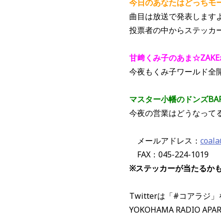
今日のあなたはどっちモ
曲目は放送で発表します
投票者の中からステッカ
甘﨑くみ子のあま☆ZAK
今夜もくみ子ワールド全
マスター小幡のドンズBA
今夜の営業はどうなって
メールアドレス：
coal
FAX：045-224-1019
※ステッカーが当たるか
Twitterは「#コアラ
YOKOHAMA RADIO APA