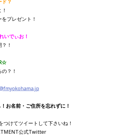
ード？
よ！
ーをプレゼント！
Eれいでぃお！
開？！
R☆
るの？！
a@fmyokohama.jp
も！お名前・ご住所を忘れずに！
ジ」をつけてツイートして下さいね！
RTMENT公式Twitter