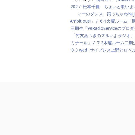
202
松本千夏 ちょいと歌いま
ィーのダンス 踊っちゃわNigh
Ambitious!」
6-1火曜ルーム
三期生「99RadioServiceのプ
「竹友あつきのズルいよラジオ」
ミナール」
7-2木曜ルーム二期生「M
8-3 wed -サイプレス上野とロベ