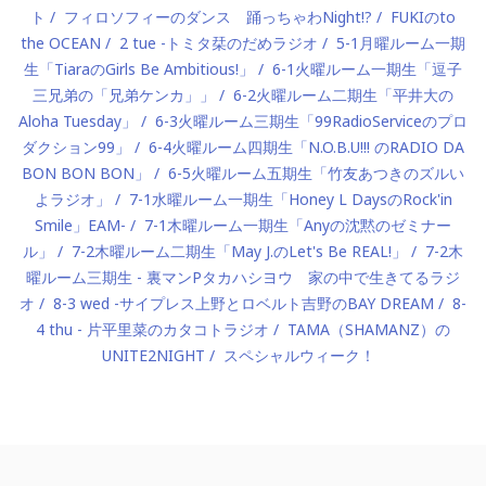
ト
フィロソフィーのダンス 踊っちゃわNight!?
FUKIのto
the OCEAN
2 tue -トミタ栞のだめラジオ
5-1月曜ルーム一期
生「TiaraのGirls Be Ambitious!」
6-1火曜ルーム一期生「逗子
三兄弟の「兄弟ケンカ」」
6-2火曜ルーム二期生「平井大の
Aloha Tuesday」
6-3火曜ルーム三期生「99RadioServiceのプロ
ダクション99」
6-4火曜ルーム四期生「N.O.B.U!!! のRADIO DA
BON BON BON」
6-5火曜ルーム五期生「竹友あつきのズルい
よラジオ」
7-1水曜ルーム一期生「Honey L DaysのRock'in
Smile」EAM-
7-1木曜ルーム一期生「Anyの沈黙のゼミナー
ル」
7-2木曜ルーム二期生「May J.のLet's Be REAL!」
7-2木
曜ルーム三期生 - 裏マンPタカハシヨウ 家の中で生きてるラジ
オ
8-3 wed -サイプレス上野とロベルト吉野のBAY DREAM
8-
4 thu - 片平里菜のカタコトラジオ
TAMA（SHAMANZ）の
UNITE2NIGHT
スペシャルウィーク！