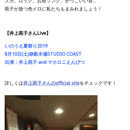
スカ、ロック、お祭ソング、かっこいい音…
苑子が放つ色イロに私たちもまみれましょう！
【井上苑子さんLive】
いのうえ夏祭り2019
8
月
10
日
(
土
)@
新木場STUDIO COAST
出演：井上苑子 and マカロニえんぴつ
詳しくは
井上苑子さんのofficial site
をチェックです！