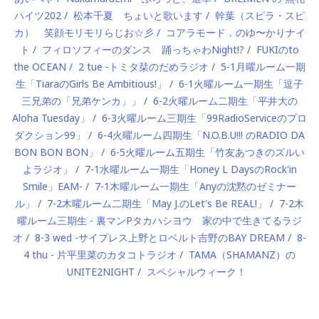
ハイツ202
松本千夏 ちょいと歌います
幹葉（スピラ・スピ
カ） 笑顔モリモリらじお☆彡
コアラモード．のゆ〜かりナイ
ト
フィロソフィーのダンス 踊っちゃわNight!?
FUKIのto
the OCEAN
2 tue -トミタ栞のだめラジオ
5-1月曜ルーム一期
生「TiaraのGirls Be Ambitious!」
6-1火曜ルーム一期生「逗子
三兄弟の「兄弟ケンカ」」
6-2火曜ルーム二期生「平井大の
Aloha Tuesday」
6-3火曜ルーム三期生「99RadioServiceのプロ
ダクション99」
6-4火曜ルーム四期生「N.O.B.U!!! のRADIO DA
BON BON BON」
6-5火曜ルーム五期生「竹友あつきのズルい
よラジオ」
7-1水曜ルーム一期生「Honey L DaysのRock'in
Smile」EAM-
7-1木曜ルーム一期生「Anyの沈黙のゼミナー
ル」
7-2木曜ルーム二期生「May J.のLet's Be REAL!」
7-2木
曜ルーム三期生 - 裏マンPタカハシヨウ 家の中で生きてるラジ
オ
8-3 wed -サイプレス上野とロベルト吉野のBAY DREAM
8-
4 thu - 片平里菜のカタコトラジオ
TAMA（SHAMANZ）の
UNITE2NIGHT
スペシャルウィーク！